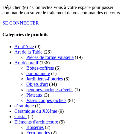
Déjà client(e) ? Connectez-vous à votre espace pour passer
commande ou suivre le traitement de vos commandes en cours.
SE CONNECTER
Catégories de produits
Art d'Asie
(9)
Art de la Table
(26)
Pièces de forme-vaisselle
(19)
Art décoratif
(136)
Boites-coffrets
(6)
bonbonniere
(1)
Jardinières-Poteries
(6)
Objets d'art
(34)
pendues-horloges-réveils
(1)
Plateaux
(3)
Vases-coupes-pichets
(81)
céramique
(1)
Céramique du XXème
(9)
Cristal
(2)
Eléments d'architecture
(5)
Boiseries
(2)
Ferronneries
(2)