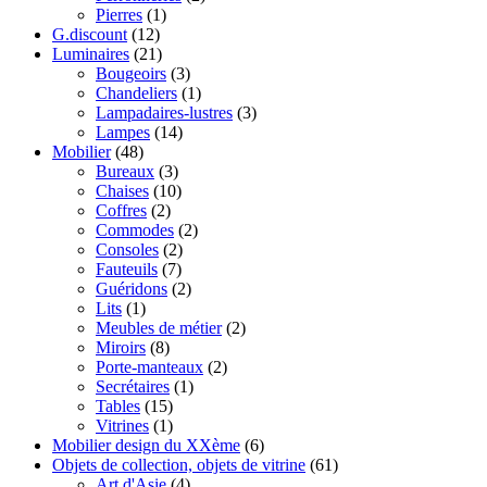
Pierres
(1)
G.discount
(12)
Luminaires
(21)
Bougeoirs
(3)
Chandeliers
(1)
Lampadaires-lustres
(3)
Lampes
(14)
Mobilier
(48)
Bureaux
(3)
Chaises
(10)
Coffres
(2)
Commodes
(2)
Consoles
(2)
Fauteuils
(7)
Guéridons
(2)
Lits
(1)
Meubles de métier
(2)
Miroirs
(8)
Porte-manteaux
(2)
Secrétaires
(1)
Tables
(15)
Vitrines
(1)
Mobilier design du XXème
(6)
Objets de collection, objets de vitrine
(61)
Art d'Asie
(4)