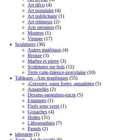
Art déco
(4)
Art populaire
(4)
Art publicitaire
(1)
Art religieux
(2)
Arts premiers
(5)
Montres
(1)
Vintage
(17)
Sculptures
(36)
Autres matériaux
(4)
Bronze
(3)
Marbre et pierre
(3)
Sculptures sur bois
(12)
Terre cuite-faïence-porcelaine
(10)
Tableaux - Arts graphiques
(55)
-Gravures -eaux fortes -aquatintes
(5)
Aquarelles
(2)
Dessins-sanguines-encre
(5)
Estampes
(1)
Fixés sous verre
(1)
Gouaches
(4)
Huiles
(31)
Lithographies
(7)
Pastels
(2)
taboutets
(1)
Tapis - Art du textile
(9)