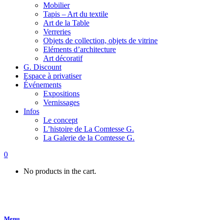
Mobilier
Tapis – Art du textile
Art de la Table
Verreries
Objets de collection, objets de vitrine
Eléments d’architecture
Art décoratif
G. Discount
Espace à privatiser
Événements
Expositions
Vernissages
Infos
Le concept
L’histoire de La Comtesse G.
La Galerie de la Comtesse G.
0
No products in the cart.
Menu