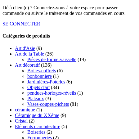
Déjà client(e) ? Connectez-vous à votre espace pour passer
commande ou suivre le traitement de vos commandes en cours.
SE CONNECTER
Catégories de produits
Art d'Asie
(9)
Art de la Table
(26)
Pièces de forme-vaisselle
(19)
Art décoratif
(136)
Boites-coffrets
(6)
bonbonniere
(1)
Jardinières-Poteries
(6)
Objets d'art
(34)
pendues-horloges-réveils
(1)
Plateaux
(3)
Vases-coupes-pichets
(81)
céramique
(1)
Céramique du XXème
(9)
Cristal
(2)
Eléments d'architecture
(5)
Boiseries
(2)
Ferronneries
(2)