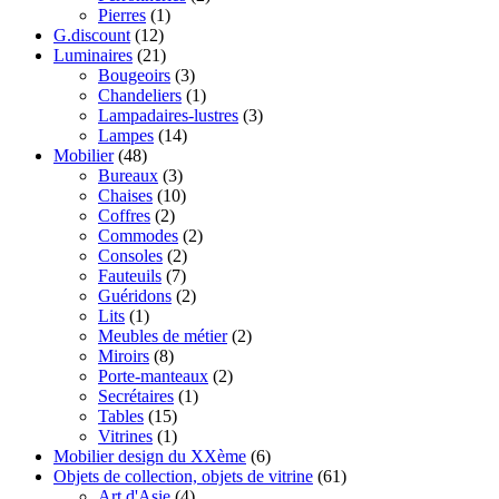
Pierres
(1)
G.discount
(12)
Luminaires
(21)
Bougeoirs
(3)
Chandeliers
(1)
Lampadaires-lustres
(3)
Lampes
(14)
Mobilier
(48)
Bureaux
(3)
Chaises
(10)
Coffres
(2)
Commodes
(2)
Consoles
(2)
Fauteuils
(7)
Guéridons
(2)
Lits
(1)
Meubles de métier
(2)
Miroirs
(8)
Porte-manteaux
(2)
Secrétaires
(1)
Tables
(15)
Vitrines
(1)
Mobilier design du XXème
(6)
Objets de collection, objets de vitrine
(61)
Art d'Asie
(4)