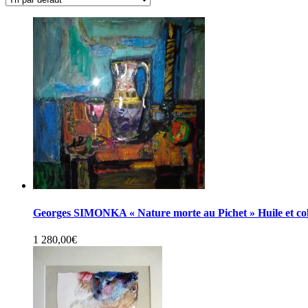
Georges SIMONKA « Nature morte au Pichet » Huile et co
1 280,00
€