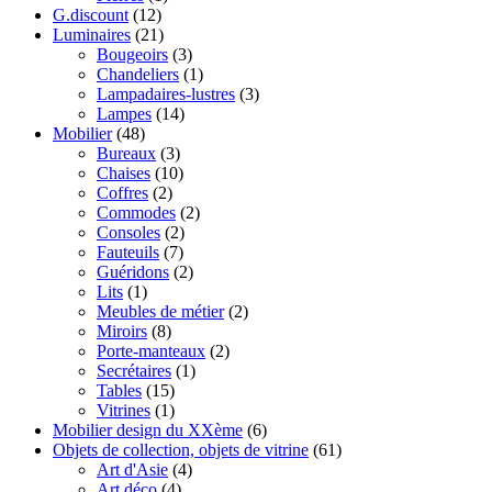
G.discount
(12)
Luminaires
(21)
Bougeoirs
(3)
Chandeliers
(1)
Lampadaires-lustres
(3)
Lampes
(14)
Mobilier
(48)
Bureaux
(3)
Chaises
(10)
Coffres
(2)
Commodes
(2)
Consoles
(2)
Fauteuils
(7)
Guéridons
(2)
Lits
(1)
Meubles de métier
(2)
Miroirs
(8)
Porte-manteaux
(2)
Secrétaires
(1)
Tables
(15)
Vitrines
(1)
Mobilier design du XXème
(6)
Objets de collection, objets de vitrine
(61)
Art d'Asie
(4)
Art déco
(4)