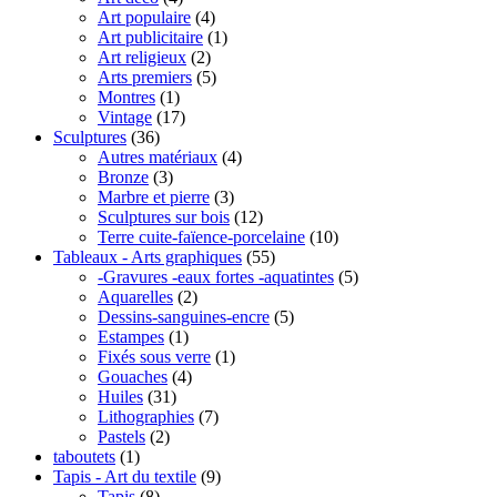
Art populaire
(4)
Art publicitaire
(1)
Art religieux
(2)
Arts premiers
(5)
Montres
(1)
Vintage
(17)
Sculptures
(36)
Autres matériaux
(4)
Bronze
(3)
Marbre et pierre
(3)
Sculptures sur bois
(12)
Terre cuite-faïence-porcelaine
(10)
Tableaux - Arts graphiques
(55)
-Gravures -eaux fortes -aquatintes
(5)
Aquarelles
(2)
Dessins-sanguines-encre
(5)
Estampes
(1)
Fixés sous verre
(1)
Gouaches
(4)
Huiles
(31)
Lithographies
(7)
Pastels
(2)
taboutets
(1)
Tapis - Art du textile
(9)
Tapis
(8)