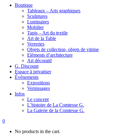
Boutique
Tableaux – Arts graphiques
Sculptures
Luminaires
Mobilier
Tapis – Art du textile
Art de la Table
Verreries
Objets de collection, objets de vitrine
Eléments d’architecture
Art décoratif
G. Discount
Espace à privatiser
Événements
Expositions
Vernissages
Infos
Le concept
L’histoire de La Comtesse G.
La Galerie de la Comtesse G.
0
No products in the cart.