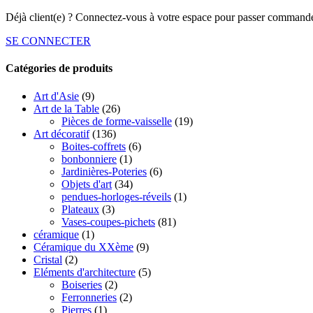
Déjà client(e) ? Connectez-vous à votre espace pour passer commande
SE CONNECTER
Catégories de produits
Art d'Asie
(9)
Art de la Table
(26)
Pièces de forme-vaisselle
(19)
Art décoratif
(136)
Boites-coffrets
(6)
bonbonniere
(1)
Jardinières-Poteries
(6)
Objets d'art
(34)
pendues-horloges-réveils
(1)
Plateaux
(3)
Vases-coupes-pichets
(81)
céramique
(1)
Céramique du XXème
(9)
Cristal
(2)
Eléments d'architecture
(5)
Boiseries
(2)
Ferronneries
(2)
Pierres
(1)