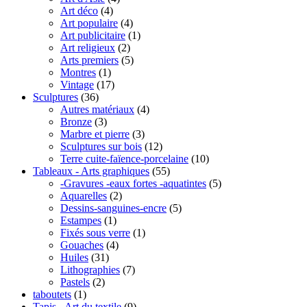
Art déco
(4)
Art populaire
(4)
Art publicitaire
(1)
Art religieux
(2)
Arts premiers
(5)
Montres
(1)
Vintage
(17)
Sculptures
(36)
Autres matériaux
(4)
Bronze
(3)
Marbre et pierre
(3)
Sculptures sur bois
(12)
Terre cuite-faïence-porcelaine
(10)
Tableaux - Arts graphiques
(55)
-Gravures -eaux fortes -aquatintes
(5)
Aquarelles
(2)
Dessins-sanguines-encre
(5)
Estampes
(1)
Fixés sous verre
(1)
Gouaches
(4)
Huiles
(31)
Lithographies
(7)
Pastels
(2)
taboutets
(1)
Tapis - Art du textile
(9)