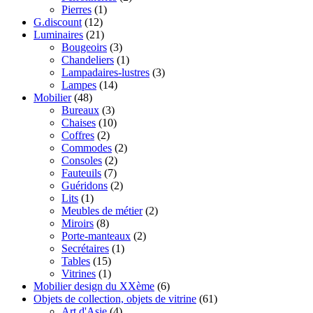
Pierres
(1)
G.discount
(12)
Luminaires
(21)
Bougeoirs
(3)
Chandeliers
(1)
Lampadaires-lustres
(3)
Lampes
(14)
Mobilier
(48)
Bureaux
(3)
Chaises
(10)
Coffres
(2)
Commodes
(2)
Consoles
(2)
Fauteuils
(7)
Guéridons
(2)
Lits
(1)
Meubles de métier
(2)
Miroirs
(8)
Porte-manteaux
(2)
Secrétaires
(1)
Tables
(15)
Vitrines
(1)
Mobilier design du XXème
(6)
Objets de collection, objets de vitrine
(61)
Art d'Asie
(4)