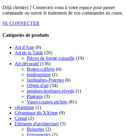
Déjà client(e) ? Connectez-vous à votre espace pour passer
commande ou suivre le traitement de vos commandes en cours.
SE CONNECTER
Catégories de produits
Art d'Asie
(9)
Art de la Table
(26)
Pièces de forme-vaisselle
(19)
Art décoratif
(136)
Boites-coffrets
(6)
bonbonniere
(1)
Jardinières-Poteries
(6)
Objets d'art
(34)
pendues-horloges-réveils
(1)
Plateaux
(3)
Vases-coupes-pichets
(81)
céramique
(1)
Céramique du XXème
(9)
Cristal
(2)
Eléments d'architecture
(5)
Boiseries
(2)
Ferronneries
(2)