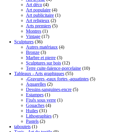
Art déco
(4)
Art populaire
(4)
Art publicitaire
(1)
Art religieux
(2)
Arts premiers
(5)
Montres
(1)
Vintage
(17)
Sculptures
(36)
Autres matériaux
(4)
Bronze
(3)
Marbre et pierre
(3)
Sculptures sur bois
(12)
Terre cuite-faïence-porcelaine
(10)
Tableaux - Arts graphiques
(55)
-Gravures -eaux fortes -aquatintes
(5)
Aquarelles
(2)
Dessins-sanguines-encre
(5)
Estampes
(1)
Fixés sous verre
(1)
Gouaches
(4)
Huiles
(31)
Lithographies
(7)
Pastels
(2)
taboutets
(1)
Tapis - Art du textile
(9)