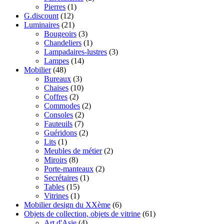
Pierres
(1)
G.discount
(12)
Luminaires
(21)
Bougeoirs
(3)
Chandeliers
(1)
Lampadaires-lustres
(3)
Lampes
(14)
Mobilier
(48)
Bureaux
(3)
Chaises
(10)
Coffres
(2)
Commodes
(2)
Consoles
(2)
Fauteuils
(7)
Guéridons
(2)
Lits
(1)
Meubles de métier
(2)
Miroirs
(8)
Porte-manteaux
(2)
Secrétaires
(1)
Tables
(15)
Vitrines
(1)
Mobilier design du XXème
(6)
Objets de collection, objets de vitrine
(61)
Art d'Asie
(4)