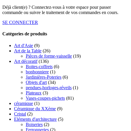
Déjà client(e) ? Connectez-vous à votre espace pour passer
commande ou suivre le traitement de vos commandes en cours.
SE CONNECTER
Catégories de produits
Art d'Asie
(9)
Art de la Table
(26)
Pièces de forme-vaisselle
(19)
Art décoratif
(136)
Boites-coffrets
(6)
bonbonniere
(1)
Jardinières-Poteries
(6)
Objets d'art
(34)
pendues-horloges-réveils
(1)
Plateaux
(3)
Vases-coupes-pichets
(81)
céramique
(1)
Céramique du XXème
(9)
Cristal
(2)
Eléments d'architecture
(5)
Boiseries
(2)
Ferronneries
(2)