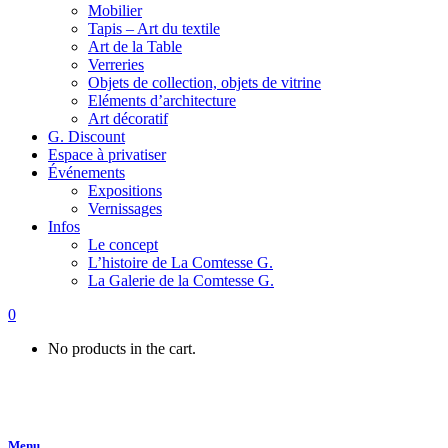
Mobilier
Tapis – Art du textile
Art de la Table
Verreries
Objets de collection, objets de vitrine
Eléments d’architecture
Art décoratif
G. Discount
Espace à privatiser
Événements
Expositions
Vernissages
Infos
Le concept
L’histoire de La Comtesse G.
La Galerie de la Comtesse G.
0
No products in the cart.
Menu