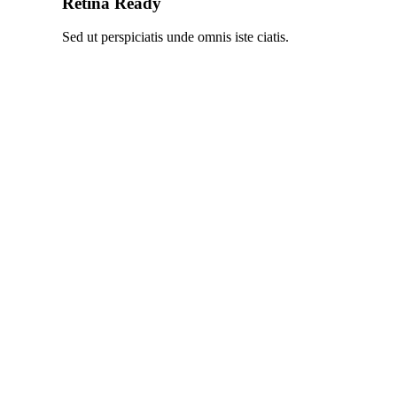
Retina Ready
Sed ut perspiciatis unde omnis iste ciatis.
45
Retina Ready