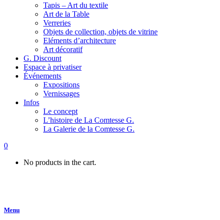
Tapis – Art du textile
Art de la Table
Verreries
Objets de collection, objets de vitrine
Eléments d’architecture
Art décoratif
G. Discount
Espace à privatiser
Événements
Expositions
Vernissages
Infos
Le concept
L’histoire de La Comtesse G.
La Galerie de la Comtesse G.
0
No products in the cart.
Menu