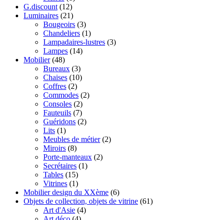
G.discount
(12)
Luminaires
(21)
Bougeoirs
(3)
Chandeliers
(1)
Lampadaires-lustres
(3)
Lampes
(14)
Mobilier
(48)
Bureaux
(3)
Chaises
(10)
Coffres
(2)
Commodes
(2)
Consoles
(2)
Fauteuils
(7)
Guéridons
(2)
Lits
(1)
Meubles de métier
(2)
Miroirs
(8)
Porte-manteaux
(2)
Secrétaires
(1)
Tables
(15)
Vitrines
(1)
Mobilier design du XXème
(6)
Objets de collection, objets de vitrine
(61)
Art d'Asie
(4)
Art déco
(4)