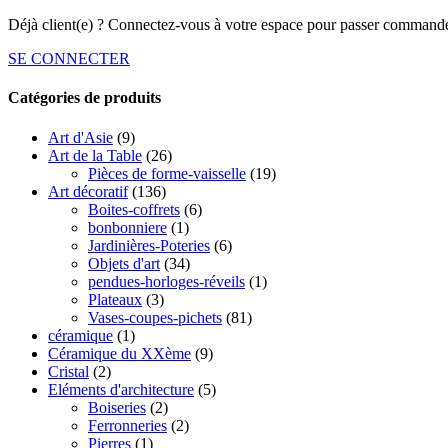
Déjà client(e) ? Connectez-vous à votre espace pour passer commande
SE CONNECTER
Catégories de produits
Art d'Asie
(9)
Art de la Table
(26)
Pièces de forme-vaisselle
(19)
Art décoratif
(136)
Boites-coffrets
(6)
bonbonniere
(1)
Jardinières-Poteries
(6)
Objets d'art
(34)
pendues-horloges-réveils
(1)
Plateaux
(3)
Vases-coupes-pichets
(81)
céramique
(1)
Céramique du XXème
(9)
Cristal
(2)
Eléments d'architecture
(5)
Boiseries
(2)
Ferronneries
(2)
Pierres
(1)