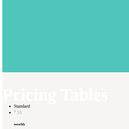
Pricing Tables
Standard
$
53
monthly