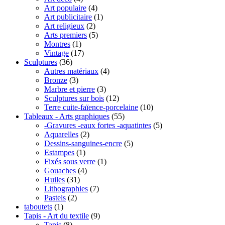
Art populaire
(4)
Art publicitaire
(1)
Art religieux
(2)
Arts premiers
(5)
Montres
(1)
Vintage
(17)
Sculptures
(36)
Autres matériaux
(4)
Bronze
(3)
Marbre et pierre
(3)
Sculptures sur bois
(12)
Terre cuite-faïence-porcelaine
(10)
Tableaux - Arts graphiques
(55)
-Gravures -eaux fortes -aquatintes
(5)
Aquarelles
(2)
Dessins-sanguines-encre
(5)
Estampes
(1)
Fixés sous verre
(1)
Gouaches
(4)
Huiles
(31)
Lithographies
(7)
Pastels
(2)
taboutets
(1)
Tapis - Art du textile
(9)
Tapis
(8)