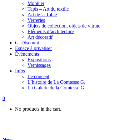
Mobilier
Tapis – Art du textile
Art de la Table
Verreries
Objets de collection, objets de vitrine
Eléments d’architecture
Art décoratif
G. Discount
Espace à privatiser
Événements
Expositions
Vernissages
Infos
Le concept
L’histoire de La Comtesse G.
La Galerie de la Comtesse G.
0
No products in the cart.
Menu