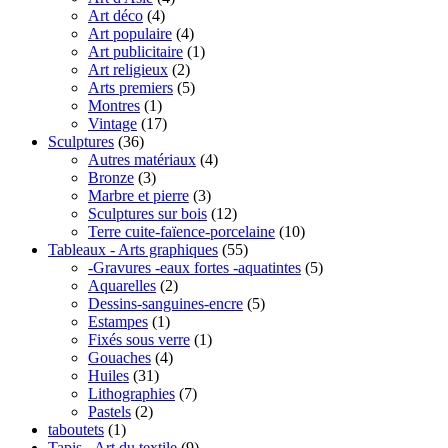
Art déco
(4)
Art populaire
(4)
Art publicitaire
(1)
Art religieux
(2)
Arts premiers
(5)
Montres
(1)
Vintage
(17)
Sculptures
(36)
Autres matériaux
(4)
Bronze
(3)
Marbre et pierre
(3)
Sculptures sur bois
(12)
Terre cuite-faïence-porcelaine
(10)
Tableaux - Arts graphiques
(55)
-Gravures -eaux fortes -aquatintes
(5)
Aquarelles
(2)
Dessins-sanguines-encre
(5)
Estampes
(1)
Fixés sous verre
(1)
Gouaches
(4)
Huiles
(31)
Lithographies
(7)
Pastels
(2)
taboutets
(1)
Tapis - Art du textile
(9)