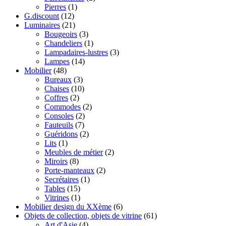
Pierres
(1)
G.discount
(12)
Luminaires
(21)
Bougeoirs
(3)
Chandeliers
(1)
Lampadaires-lustres
(3)
Lampes
(14)
Mobilier
(48)
Bureaux
(3)
Chaises
(10)
Coffres
(2)
Commodes
(2)
Consoles
(2)
Fauteuils
(7)
Guéridons
(2)
Lits
(1)
Meubles de métier
(2)
Miroirs
(8)
Porte-manteaux
(2)
Secrétaires
(1)
Tables
(15)
Vitrines
(1)
Mobilier design du XXème
(6)
Objets de collection, objets de vitrine
(61)
Art d'Asie
(4)