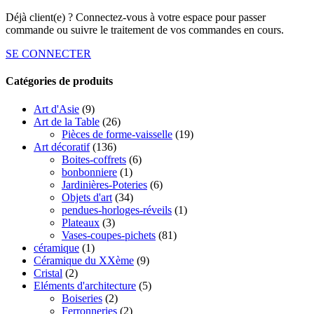
Déjà client(e) ? Connectez-vous à votre espace pour passer
commande ou suivre le traitement de vos commandes en cours.
SE CONNECTER
Catégories de produits
Art d'Asie
(9)
Art de la Table
(26)
Pièces de forme-vaisselle
(19)
Art décoratif
(136)
Boites-coffrets
(6)
bonbonniere
(1)
Jardinières-Poteries
(6)
Objets d'art
(34)
pendues-horloges-réveils
(1)
Plateaux
(3)
Vases-coupes-pichets
(81)
céramique
(1)
Céramique du XXème
(9)
Cristal
(2)
Eléments d'architecture
(5)
Boiseries
(2)
Ferronneries
(2)