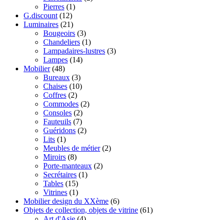
Pierres
(1)
G.discount
(12)
Luminaires
(21)
Bougeoirs
(3)
Chandeliers
(1)
Lampadaires-lustres
(3)
Lampes
(14)
Mobilier
(48)
Bureaux
(3)
Chaises
(10)
Coffres
(2)
Commodes
(2)
Consoles
(2)
Fauteuils
(7)
Guéridons
(2)
Lits
(1)
Meubles de métier
(2)
Miroirs
(8)
Porte-manteaux
(2)
Secrétaires
(1)
Tables
(15)
Vitrines
(1)
Mobilier design du XXème
(6)
Objets de collection, objets de vitrine
(61)
Art d'Asie
(4)