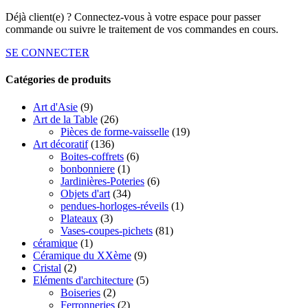
Déjà client(e) ? Connectez-vous à votre espace pour passer
commande ou suivre le traitement de vos commandes en cours.
SE CONNECTER
Catégories de produits
Art d'Asie
(9)
Art de la Table
(26)
Pièces de forme-vaisselle
(19)
Art décoratif
(136)
Boites-coffrets
(6)
bonbonniere
(1)
Jardinières-Poteries
(6)
Objets d'art
(34)
pendues-horloges-réveils
(1)
Plateaux
(3)
Vases-coupes-pichets
(81)
céramique
(1)
Céramique du XXème
(9)
Cristal
(2)
Eléments d'architecture
(5)
Boiseries
(2)
Ferronneries
(2)