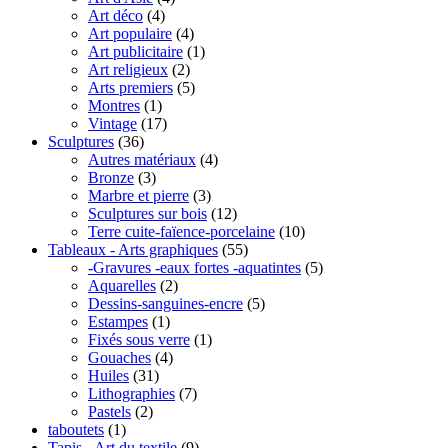
Art déco
(4)
Art populaire
(4)
Art publicitaire
(1)
Art religieux
(2)
Arts premiers
(5)
Montres
(1)
Vintage
(17)
Sculptures
(36)
Autres matériaux
(4)
Bronze
(3)
Marbre et pierre
(3)
Sculptures sur bois
(12)
Terre cuite-faïence-porcelaine
(10)
Tableaux - Arts graphiques
(55)
-Gravures -eaux fortes -aquatintes
(5)
Aquarelles
(2)
Dessins-sanguines-encre
(5)
Estampes
(1)
Fixés sous verre
(1)
Gouaches
(4)
Huiles
(31)
Lithographies
(7)
Pastels
(2)
taboutets
(1)
Tapis - Art du textile
(9)