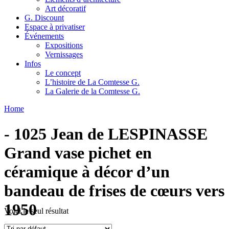
Art décoratif
G. Discount
Espace à privatiser
Événements
Expositions
Vernissages
Infos
Le concept
L’histoire de La Comtesse G.
La Galerie de la Comtesse G.
Home
- 1025 Jean de LESPINASSE
Grand vase pichet en
céramique à décor d’un
bandeau de frises de cœurs vers
1950
Voici le seul résultat