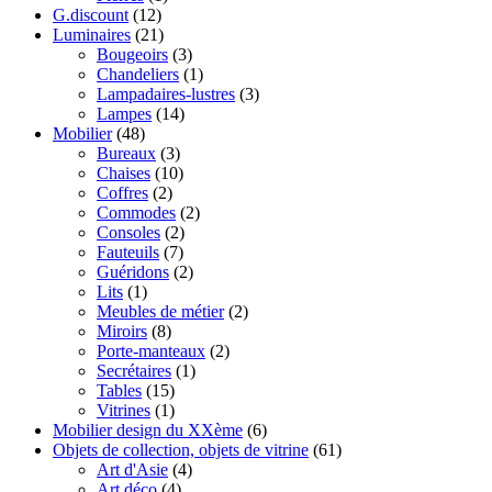
G.discount
(12)
Luminaires
(21)
Bougeoirs
(3)
Chandeliers
(1)
Lampadaires-lustres
(3)
Lampes
(14)
Mobilier
(48)
Bureaux
(3)
Chaises
(10)
Coffres
(2)
Commodes
(2)
Consoles
(2)
Fauteuils
(7)
Guéridons
(2)
Lits
(1)
Meubles de métier
(2)
Miroirs
(8)
Porte-manteaux
(2)
Secrétaires
(1)
Tables
(15)
Vitrines
(1)
Mobilier design du XXème
(6)
Objets de collection, objets de vitrine
(61)
Art d'Asie
(4)
Art déco
(4)