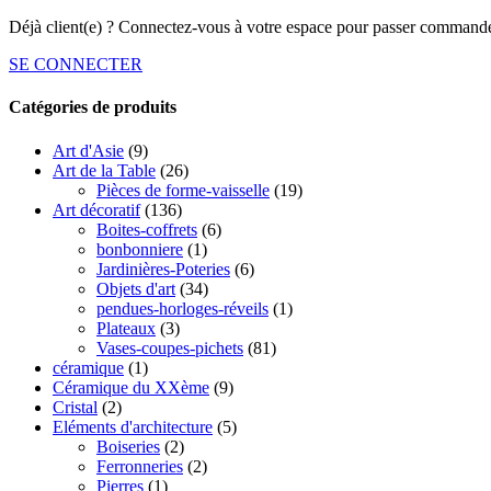
Déjà client(e) ? Connectez-vous à votre espace pour passer commande
SE CONNECTER
Catégories de produits
Art d'Asie
(9)
Art de la Table
(26)
Pièces de forme-vaisselle
(19)
Art décoratif
(136)
Boites-coffrets
(6)
bonbonniere
(1)
Jardinières-Poteries
(6)
Objets d'art
(34)
pendues-horloges-réveils
(1)
Plateaux
(3)
Vases-coupes-pichets
(81)
céramique
(1)
Céramique du XXème
(9)
Cristal
(2)
Eléments d'architecture
(5)
Boiseries
(2)
Ferronneries
(2)
Pierres
(1)