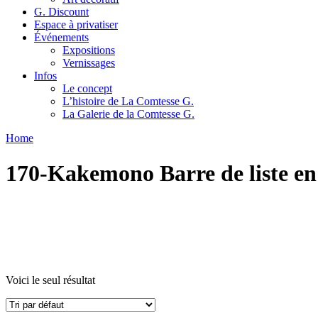
G. Discount
Espace à privatiser
Événements
Expositions
Vernissages
Infos
Le concept
L’histoire de La Comtesse G.
La Galerie de la Comtesse G.
Home
170-Kakemono Barre de liste en
Voici le seul résultat