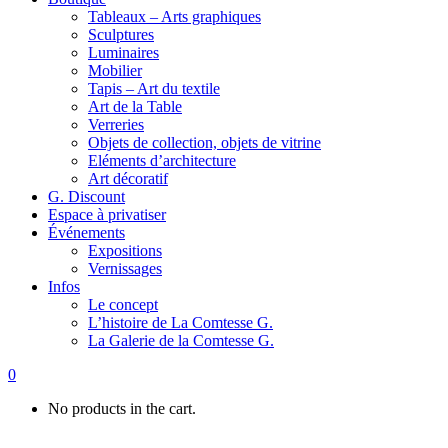
Tableaux – Arts graphiques
Sculptures
Luminaires
Mobilier
Tapis – Art du textile
Art de la Table
Verreries
Objets de collection, objets de vitrine
Eléments d’architecture
Art décoratif
G. Discount
Espace à privatiser
Événements
Expositions
Vernissages
Infos
Le concept
L’histoire de La Comtesse G.
La Galerie de la Comtesse G.
0
No products in the cart.