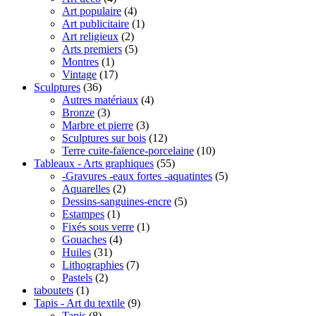
Art populaire
(4)
Art publicitaire
(1)
Art religieux
(2)
Arts premiers
(5)
Montres
(1)
Vintage
(17)
Sculptures
(36)
Autres matériaux
(4)
Bronze
(3)
Marbre et pierre
(3)
Sculptures sur bois
(12)
Terre cuite-faïence-porcelaine
(10)
Tableaux - Arts graphiques
(55)
-Gravures -eaux fortes -aquatintes
(5)
Aquarelles
(2)
Dessins-sanguines-encre
(5)
Estampes
(1)
Fixés sous verre
(1)
Gouaches
(4)
Huiles
(31)
Lithographies
(7)
Pastels
(2)
taboutets
(1)
Tapis - Art du textile
(9)
Tapis
(8)