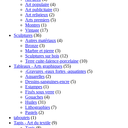
Art populaire
(4)
Art publicitaire
(1)
Art religieux
(2)
Arts premiers
(5)
Montres
(1)
Vintage
(17)
Sculptures
(36)
Autres matériaux
(4)
Bronze
(3)
Marbre et pierre
(3)
Sculptures sur bois
(12)
Terre cuite-faïence-porcelaine
(10)
Tableaux - Arts graphiques
(55)
-Gravures -eaux fortes -aquatintes
(5)
Aquarelles
(2)
Dessins-sanguines-encre
(5)
Estampes
(1)
Fixés sous verre
(1)
Gouaches
(4)
Huiles
(31)
Lithographies
(7)
Pastels
(2)
taboutets
(1)
Tapis - Art du textile
(9)
Tapis
(8)