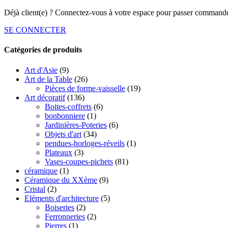
Déjà client(e) ? Connectez-vous à votre espace pour passer commande
SE CONNECTER
Catégories de produits
Art d'Asie
(9)
Art de la Table
(26)
Pièces de forme-vaisselle
(19)
Art décoratif
(136)
Boites-coffrets
(6)
bonbonniere
(1)
Jardinières-Poteries
(6)
Objets d'art
(34)
pendues-horloges-réveils
(1)
Plateaux
(3)
Vases-coupes-pichets
(81)
céramique
(1)
Céramique du XXème
(9)
Cristal
(2)
Eléments d'architecture
(5)
Boiseries
(2)
Ferronneries
(2)
Pierres
(1)