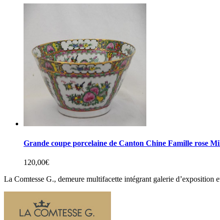
Grande coupe porcelaine de Canton Chine Famille rose M
120,00
€
La Comtesse G., demeure multifacette intégrant galerie d’exposition e