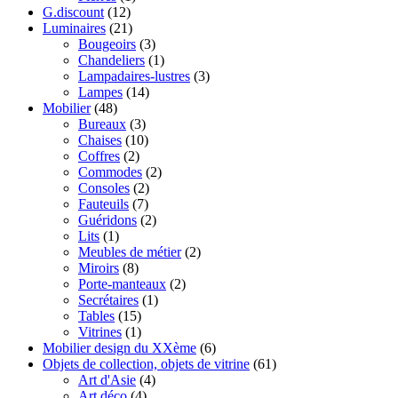
G.discount
(12)
Luminaires
(21)
Bougeoirs
(3)
Chandeliers
(1)
Lampadaires-lustres
(3)
Lampes
(14)
Mobilier
(48)
Bureaux
(3)
Chaises
(10)
Coffres
(2)
Commodes
(2)
Consoles
(2)
Fauteuils
(7)
Guéridons
(2)
Lits
(1)
Meubles de métier
(2)
Miroirs
(8)
Porte-manteaux
(2)
Secrétaires
(1)
Tables
(15)
Vitrines
(1)
Mobilier design du XXème
(6)
Objets de collection, objets de vitrine
(61)
Art d'Asie
(4)
Art déco
(4)