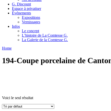
G. Discount
Espace à privatiser
Événements
Expositions
Vernissages
Infos
Le concept
L’histoire de La Comtesse G.
La Galerie de la Comtesse G.
Home
194-Coupe porcelaine de Canton
Voici le seul résultat