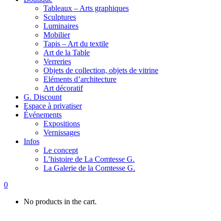
Tableaux – Arts graphiques
Sculptures
Luminaires
Mobilier
Tapis – Art du textile
Art de la Table
Verreries
Objets de collection, objets de vitrine
Eléments d’architecture
Art décoratif
G. Discount
Espace à privatiser
Événements
Expositions
Vernissages
Infos
Le concept
L’histoire de La Comtesse G.
La Galerie de la Comtesse G.
0
No products in the cart.