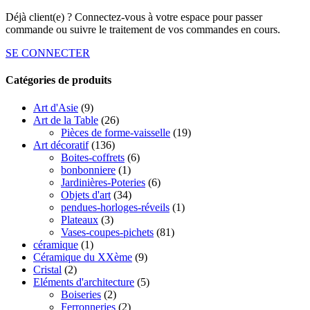
Déjà client(e) ? Connectez-vous à votre espace pour passer
commande ou suivre le traitement de vos commandes en cours.
SE CONNECTER
Catégories de produits
Art d'Asie
(9)
Art de la Table
(26)
Pièces de forme-vaisselle
(19)
Art décoratif
(136)
Boites-coffrets
(6)
bonbonniere
(1)
Jardinières-Poteries
(6)
Objets d'art
(34)
pendues-horloges-réveils
(1)
Plateaux
(3)
Vases-coupes-pichets
(81)
céramique
(1)
Céramique du XXème
(9)
Cristal
(2)
Eléments d'architecture
(5)
Boiseries
(2)
Ferronneries
(2)