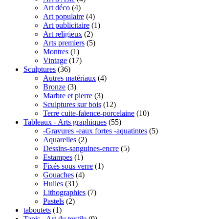
Art déco
(4)
Art populaire
(4)
Art publicitaire
(1)
Art religieux
(2)
Arts premiers
(5)
Montres
(1)
Vintage
(17)
Sculptures
(36)
Autres matériaux
(4)
Bronze
(3)
Marbre et pierre
(3)
Sculptures sur bois
(12)
Terre cuite-faïence-porcelaine
(10)
Tableaux - Arts graphiques
(55)
-Gravures -eaux fortes -aquatintes
(5)
Aquarelles
(2)
Dessins-sanguines-encre
(5)
Estampes
(1)
Fixés sous verre
(1)
Gouaches
(4)
Huiles
(31)
Lithographies
(7)
Pastels
(2)
taboutets
(1)
Tapis - Art du textile
(9)