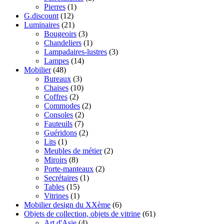
Pierres
(1)
G.discount
(12)
Luminaires
(21)
Bougeoirs
(3)
Chandeliers
(1)
Lampadaires-lustres
(3)
Lampes
(14)
Mobilier
(48)
Bureaux
(3)
Chaises
(10)
Coffres
(2)
Commodes
(2)
Consoles
(2)
Fauteuils
(7)
Guéridons
(2)
Lits
(1)
Meubles de métier
(2)
Miroirs
(8)
Porte-manteaux
(2)
Secrétaires
(1)
Tables
(15)
Vitrines
(1)
Mobilier design du XXème
(6)
Objets de collection, objets de vitrine
(61)
Art d'Asie
(4)