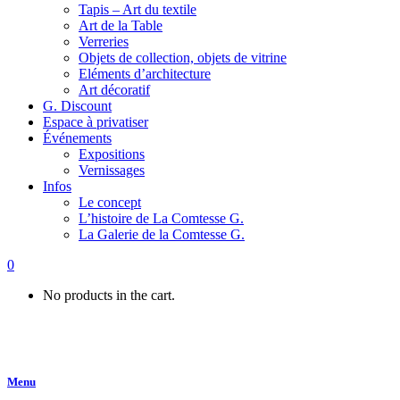
Tapis – Art du textile
Art de la Table
Verreries
Objets de collection, objets de vitrine
Eléments d’architecture
Art décoratif
G. Discount
Espace à privatiser
Événements
Expositions
Vernissages
Infos
Le concept
L’histoire de La Comtesse G.
La Galerie de la Comtesse G.
0
No products in the cart.
Menu