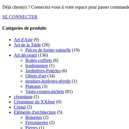
Déjà client(e) ? Connectez-vous à votre espace pour passer commande
SE CONNECTER
Catégories de produits
Art d'Asie
(9)
Art de la Table
(26)
Pièces de forme-vaisselle
(19)
Art décoratif
(136)
Boites-coffrets
(6)
bonbonniere
(1)
Jardinières-Poteries
(6)
Objets d'art
(34)
pendues-horloges-réveils
(1)
Plateaux
(3)
Vases-coupes-pichets
(81)
céramique
(1)
Céramique du XXème
(9)
Cristal
(2)
Eléments d'architecture
(5)
Boiseries
(2)
Ferronneries
(2)
Pierres
(1)