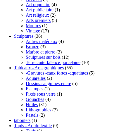
Art populaire
(4)
Art publicitaire
(1)
Art religieux
(2)
Arts premiers
(5)
Montres
(1)
Vintage
(17)
Sculptures
(36)
Autres matériaux
(4)
Bronze
(3)
Marbre et pierre
(3)
Sculptures sur bois
(12)
Terre cuite-faïence-porcelaine
(10)
Tableaux - Arts graphiques
(55)
-Gravures -eaux fortes -aquatintes
(5)
Aquarelles
(2)
Dessins-sanguines-encre
(5)
Estampes
(1)
Fixés sous verre
(1)
Gouaches
(4)
Huiles
(31)
Lithographies
(7)
Pastels
(2)
taboutets
(1)
Tapis - Art du textile
(9)
Tapis
(8)