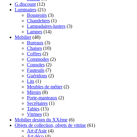
G.discount
(12)
Luminaires
(21)
Bougeoirs
(3)
Chandeliers
(1)
Lampadaires-lustres
(3)
Lampes
(14)
Mobilier
(48)
Bureaux
(3)
Chaises
(10)
Coffres
(2)
Commodes
(2)
Consoles
(2)
Fauteuils
(7)
Guéridons
(2)
Lits
(1)
Meubles de métier
(2)
Miroirs
(8)
Porte-manteaux
(2)
Secrétaires
(1)
Tables
(15)
Vitrines
(1)
Mobilier design du XXème
(6)
Objets de collection, objets de vitrine
(61)
Art d'Asie
(4)
Art déco
(4)