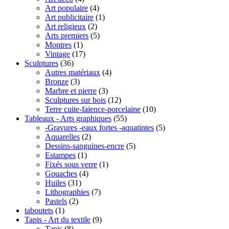
Art populaire
(4)
Art publicitaire
(1)
Art religieux
(2)
Arts premiers
(5)
Montres
(1)
Vintage
(17)
Sculptures
(36)
Autres matériaux
(4)
Bronze
(3)
Marbre et pierre
(3)
Sculptures sur bois
(12)
Terre cuite-faïence-porcelaine
(10)
Tableaux - Arts graphiques
(55)
-Gravures -eaux fortes -aquatintes
(5)
Aquarelles
(2)
Dessins-sanguines-encre
(5)
Estampes
(1)
Fixés sous verre
(1)
Gouaches
(4)
Huiles
(31)
Lithographies
(7)
Pastels
(2)
taboutets
(1)
Tapis - Art du textile
(9)
Tapis
(8)