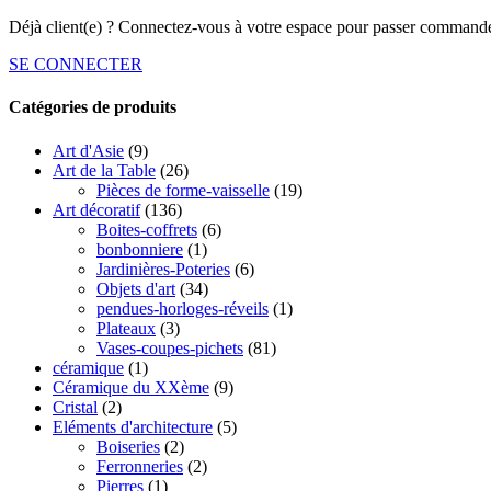
Déjà client(e) ? Connectez-vous à votre espace pour passer commande
SE CONNECTER
Catégories de produits
Art d'Asie
(9)
Art de la Table
(26)
Pièces de forme-vaisselle
(19)
Art décoratif
(136)
Boites-coffrets
(6)
bonbonniere
(1)
Jardinières-Poteries
(6)
Objets d'art
(34)
pendues-horloges-réveils
(1)
Plateaux
(3)
Vases-coupes-pichets
(81)
céramique
(1)
Céramique du XXème
(9)
Cristal
(2)
Eléments d'architecture
(5)
Boiseries
(2)
Ferronneries
(2)
Pierres
(1)