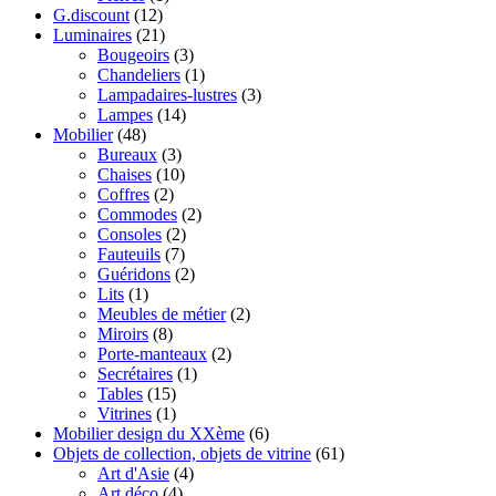
G.discount
(12)
Luminaires
(21)
Bougeoirs
(3)
Chandeliers
(1)
Lampadaires-lustres
(3)
Lampes
(14)
Mobilier
(48)
Bureaux
(3)
Chaises
(10)
Coffres
(2)
Commodes
(2)
Consoles
(2)
Fauteuils
(7)
Guéridons
(2)
Lits
(1)
Meubles de métier
(2)
Miroirs
(8)
Porte-manteaux
(2)
Secrétaires
(1)
Tables
(15)
Vitrines
(1)
Mobilier design du XXème
(6)
Objets de collection, objets de vitrine
(61)
Art d'Asie
(4)
Art déco
(4)