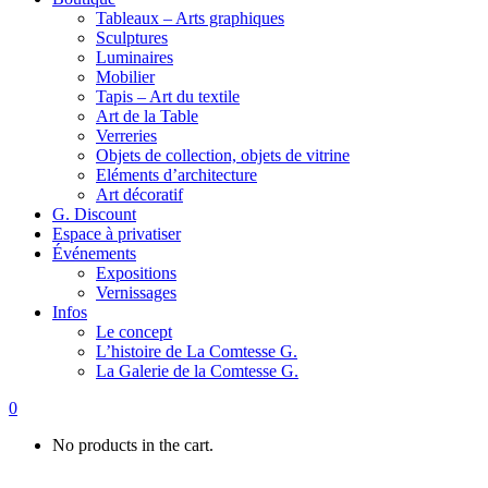
Tableaux – Arts graphiques
Sculptures
Luminaires
Mobilier
Tapis – Art du textile
Art de la Table
Verreries
Objets de collection, objets de vitrine
Eléments d’architecture
Art décoratif
G. Discount
Espace à privatiser
Événements
Expositions
Vernissages
Infos
Le concept
L’histoire de La Comtesse G.
La Galerie de la Comtesse G.
0
No products in the cart.