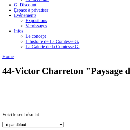
G. Discount
Espace à privatiser
Événements
Expositions
Vernissages
Infos
Le concept
L’histoire de La Comtesse G.
La Galerie de la Comtesse G.
Home
44-Victor Charreton "Paysage 
Voici le seul résultat