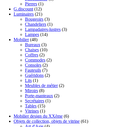
Pierres
(1)
G.discount
(12)
Luminaires
(21)
Bougeoirs
(3)
Chandeliers
(1)
Lampadaires-lustres
(3)
Lampes
(14)
Mobilier
(48)
Bureaux
(3)
Chaises
(10)
Coffres
(2)
Commodes
(2)
Consoles
(2)
Fauteuils
(7)
Guéridons
(2)
Lits
(1)
Meubles de métier
(2)
Miroirs
(8)
Porte-manteaux
(2)
Secrétaires
(1)
Tables
(15)
Vitrines
(1)
Mobilier design du XXème
(6)
Objets de collection, objets de vitrine
(61)
Art d'Asie
(4)