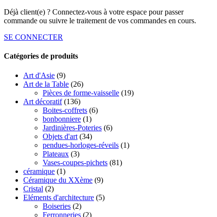
Déjà client(e) ? Connectez-vous à votre espace pour passer
commande ou suivre le traitement de vos commandes en cours.
SE CONNECTER
Catégories de produits
Art d'Asie
(9)
Art de la Table
(26)
Pièces de forme-vaisselle
(19)
Art décoratif
(136)
Boites-coffrets
(6)
bonbonniere
(1)
Jardinières-Poteries
(6)
Objets d'art
(34)
pendues-horloges-réveils
(1)
Plateaux
(3)
Vases-coupes-pichets
(81)
céramique
(1)
Céramique du XXème
(9)
Cristal
(2)
Eléments d'architecture
(5)
Boiseries
(2)
Ferronneries
(2)