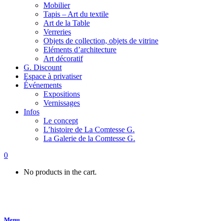
Mobilier
Tapis – Art du textile
Art de la Table
Verreries
Objets de collection, objets de vitrine
Eléments d’architecture
Art décoratif
G. Discount
Espace à privatiser
Événements
Expositions
Vernissages
Infos
Le concept
L’histoire de La Comtesse G.
La Galerie de la Comtesse G.
0
No products in the cart.
Menu