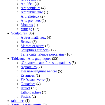
Art déco
(4)
Art populaire
(4)
Art publicitaire
(1)
Art religieux
(2)
Arts premiers
(5)
Montres
(1)
Vintage
(17)
Sculptures
(36)
Autres matériaux
(4)
Bronze
(3)
Marbre et pierre
(3)
Sculptures sur bois
(12)
Terre cuite-faïence-porcelaine
(10)
Tableaux - Arts graphiques
(55)
-Gravures -eaux fortes -aquatintes
(5)
Aquarelles
(2)
Dessins-sanguines-encre
(5)
Estampes
(1)
Fixés sous verre
(1)
Gouaches
(4)
Huiles
(31)
Lithographies
(7)
Pastels
(2)
taboutets
(1)
Tapis - Art du textile
(9)