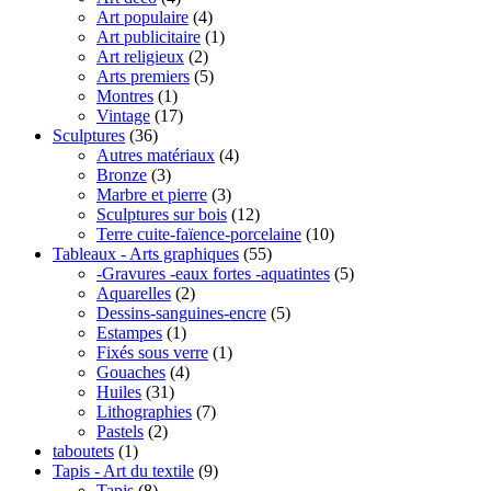
Art populaire
(4)
Art publicitaire
(1)
Art religieux
(2)
Arts premiers
(5)
Montres
(1)
Vintage
(17)
Sculptures
(36)
Autres matériaux
(4)
Bronze
(3)
Marbre et pierre
(3)
Sculptures sur bois
(12)
Terre cuite-faïence-porcelaine
(10)
Tableaux - Arts graphiques
(55)
-Gravures -eaux fortes -aquatintes
(5)
Aquarelles
(2)
Dessins-sanguines-encre
(5)
Estampes
(1)
Fixés sous verre
(1)
Gouaches
(4)
Huiles
(31)
Lithographies
(7)
Pastels
(2)
taboutets
(1)
Tapis - Art du textile
(9)
Tapis
(8)