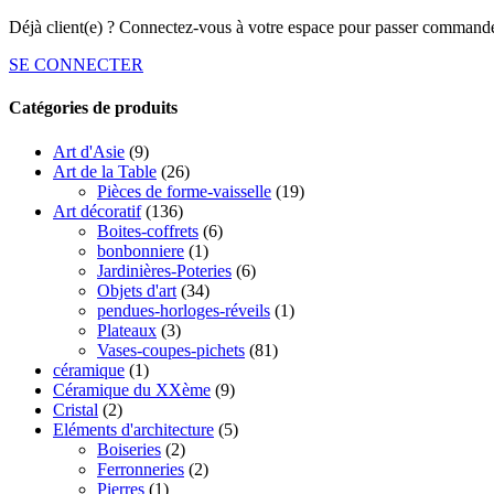
Déjà client(e) ? Connectez-vous à votre espace pour passer commande
SE CONNECTER
Catégories de produits
Art d'Asie
(9)
Art de la Table
(26)
Pièces de forme-vaisselle
(19)
Art décoratif
(136)
Boites-coffrets
(6)
bonbonniere
(1)
Jardinières-Poteries
(6)
Objets d'art
(34)
pendues-horloges-réveils
(1)
Plateaux
(3)
Vases-coupes-pichets
(81)
céramique
(1)
Céramique du XXème
(9)
Cristal
(2)
Eléments d'architecture
(5)
Boiseries
(2)
Ferronneries
(2)
Pierres
(1)