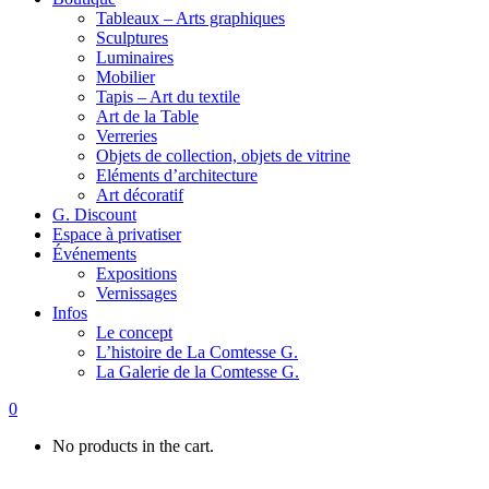
Tableaux – Arts graphiques
Sculptures
Luminaires
Mobilier
Tapis – Art du textile
Art de la Table
Verreries
Objets de collection, objets de vitrine
Eléments d’architecture
Art décoratif
G. Discount
Espace à privatiser
Événements
Expositions
Vernissages
Infos
Le concept
L’histoire de La Comtesse G.
La Galerie de la Comtesse G.
0
No products in the cart.