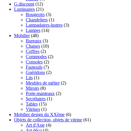
G.discount
(12)
Luminaires
(21)
Bougeoirs
(3)
Chandeliers
(1)
Lampadaires-lustres
(3)
Lampes
(14)
Mobilier
(48)
Bureaux
(3)
Chaises
(10)
Coffres
(2)
Commodes
(2)
Consoles
(2)
Fauteuils
(7)
Guéridons
(2)
Lits
(1)
Meubles de métier
(2)
Miroirs
(8)
Porte-manteaux
(2)
Secrétaires
(1)
Tables
(15)
Vitrines
(1)
Mobilier design du XXème
(6)
Objets de collection, objets de vitrine
(61)
Art d'Asie
(4)
Art déco
(4)