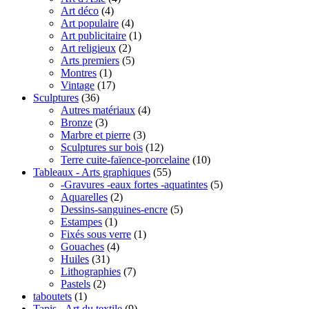
Art déco
(4)
Art populaire
(4)
Art publicitaire
(1)
Art religieux
(2)
Arts premiers
(5)
Montres
(1)
Vintage
(17)
Sculptures
(36)
Autres matériaux
(4)
Bronze
(3)
Marbre et pierre
(3)
Sculptures sur bois
(12)
Terre cuite-faïence-porcelaine
(10)
Tableaux - Arts graphiques
(55)
-Gravures -eaux fortes -aquatintes
(5)
Aquarelles
(2)
Dessins-sanguines-encre
(5)
Estampes
(1)
Fixés sous verre
(1)
Gouaches
(4)
Huiles
(31)
Lithographies
(7)
Pastels
(2)
taboutets
(1)
Tapis - Art du textile
(9)