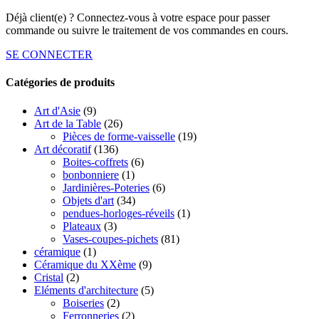
Déjà client(e) ? Connectez-vous à votre espace pour passer
commande ou suivre le traitement de vos commandes en cours.
SE CONNECTER
Catégories de produits
Art d'Asie
(9)
Art de la Table
(26)
Pièces de forme-vaisselle
(19)
Art décoratif
(136)
Boites-coffrets
(6)
bonbonniere
(1)
Jardinières-Poteries
(6)
Objets d'art
(34)
pendues-horloges-réveils
(1)
Plateaux
(3)
Vases-coupes-pichets
(81)
céramique
(1)
Céramique du XXème
(9)
Cristal
(2)
Eléments d'architecture
(5)
Boiseries
(2)
Ferronneries
(2)