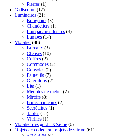
Pierres
(1)
G.discount
(12)
Luminaires
(21)
Bougeoirs
(3)
Chandeliers
(1)
Lampadaires-lustres
(3)
Lampes
(14)
Mobilier
(48)
Bureaux
(3)
Chaises
(10)
Coffres
(2)
Commodes
(2)
Consoles
(2)
Fauteuils
(7)
Guéridons
(2)
Lits
(1)
Meubles de métier
(2)
Miroirs
(8)
Porte-manteaux
(2)
Secrétaires
(1)
Tables
(15)
Vitrines
(1)
Mobilier design du XXème
(6)
Objets de collection, objets de vitrine
(61)
Art d'Asie
(4)