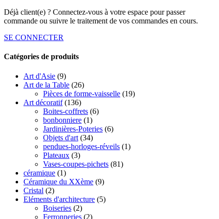
Déjà client(e) ? Connectez-vous à votre espace pour passer
commande ou suivre le traitement de vos commandes en cours.
SE CONNECTER
Catégories de produits
Art d'Asie
(9)
Art de la Table
(26)
Pièces de forme-vaisselle
(19)
Art décoratif
(136)
Boites-coffrets
(6)
bonbonniere
(1)
Jardinières-Poteries
(6)
Objets d'art
(34)
pendues-horloges-réveils
(1)
Plateaux
(3)
Vases-coupes-pichets
(81)
céramique
(1)
Céramique du XXème
(9)
Cristal
(2)
Eléments d'architecture
(5)
Boiseries
(2)
Ferronneries
(2)