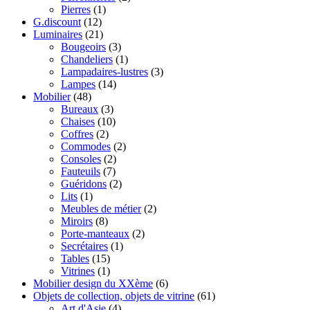
Pierres
(1)
G.discount
(12)
Luminaires
(21)
Bougeoirs
(3)
Chandeliers
(1)
Lampadaires-lustres
(3)
Lampes
(14)
Mobilier
(48)
Bureaux
(3)
Chaises
(10)
Coffres
(2)
Commodes
(2)
Consoles
(2)
Fauteuils
(7)
Guéridons
(2)
Lits
(1)
Meubles de métier
(2)
Miroirs
(8)
Porte-manteaux
(2)
Secrétaires
(1)
Tables
(15)
Vitrines
(1)
Mobilier design du XXème
(6)
Objets de collection, objets de vitrine
(61)
Art d'Asie
(4)