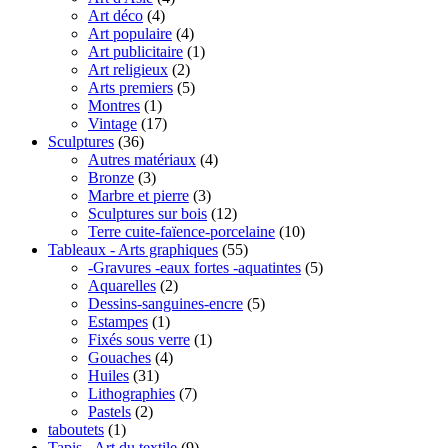
Art déco
(4)
Art populaire
(4)
Art publicitaire
(1)
Art religieux
(2)
Arts premiers
(5)
Montres
(1)
Vintage
(17)
Sculptures
(36)
Autres matériaux
(4)
Bronze
(3)
Marbre et pierre
(3)
Sculptures sur bois
(12)
Terre cuite-faïence-porcelaine
(10)
Tableaux - Arts graphiques
(55)
-Gravures -eaux fortes -aquatintes
(5)
Aquarelles
(2)
Dessins-sanguines-encre
(5)
Estampes
(1)
Fixés sous verre
(1)
Gouaches
(4)
Huiles
(31)
Lithographies
(7)
Pastels
(2)
taboutets
(1)
Tapis - Art du textile
(9)