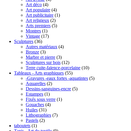
Art déco
(4)
Art populaire
(4)
Art publicitaire
(1)
Art religieux
(2)
Arts premiers
(5)
Montres
(1)
Vintage
(17)
Sculptures
(36)
Autres matériaux
(4)
Bronze
(3)
Marbre et pierre
(3)
Sculptures sur bois
(12)
Terre cuite-faïence-porcelaine
(10)
Tableaux - Arts graphiques
(55)
-Gravures -eaux fortes -aquatintes
(5)
Aquarelles
(2)
Dessins-sanguines-encre
(5)
Estampes
(1)
Fixés sous verre
(1)
Gouaches
(4)
Huiles
(31)
Lithographies
(7)
Pastels
(2)
taboutets
(1)
Tapis - Art du textile
(9)