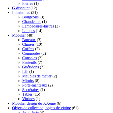
Pierres
(1)
G.discount
(12)
Luminaires
(21)
Bougeoirs
(3)
Chandeliers
(1)
Lampadaires-lustres
(3)
Lampes
(14)
Mobilier
(48)
Bureaux
(3)
Chaises
(10)
Coffres
(2)
Commodes
(2)
Consoles
(2)
Fauteuils
(7)
Guéridons
(2)
Lits
(1)
Meubles de métier
(2)
Miroirs
(8)
Porte-manteaux
(2)
Secrétaires
(1)
Tables
(15)
Vitrines
(1)
Mobilier design du XXème
(6)
Objets de collection, objets de vitrine
(61)
Art d'Asie
(4)