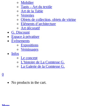
Mobilier
Tapis – Art du textile
Art de la Table
Verreries
Objets de collection, objets de vitrine
Eléments d’architecture
Art décoratif
G. Discount
Espace à privatiser
Événements
Expositions
Vernissages
Infos
Le concept
L’histoire de La Comtesse G.
La Galerie de la Comtesse G.
0
No products in the cart.
Menu