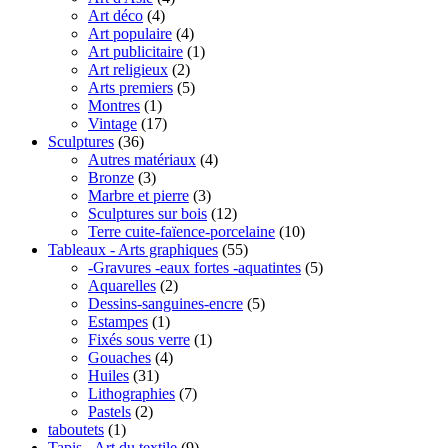
Art déco
(4)
Art populaire
(4)
Art publicitaire
(1)
Art religieux
(2)
Arts premiers
(5)
Montres
(1)
Vintage
(17)
Sculptures
(36)
Autres matériaux
(4)
Bronze
(3)
Marbre et pierre
(3)
Sculptures sur bois
(12)
Terre cuite-faïence-porcelaine
(10)
Tableaux - Arts graphiques
(55)
-Gravures -eaux fortes -aquatintes
(5)
Aquarelles
(2)
Dessins-sanguines-encre
(5)
Estampes
(1)
Fixés sous verre
(1)
Gouaches
(4)
Huiles
(31)
Lithographies
(7)
Pastels
(2)
taboutets
(1)
Tapis - Art du textile
(9)