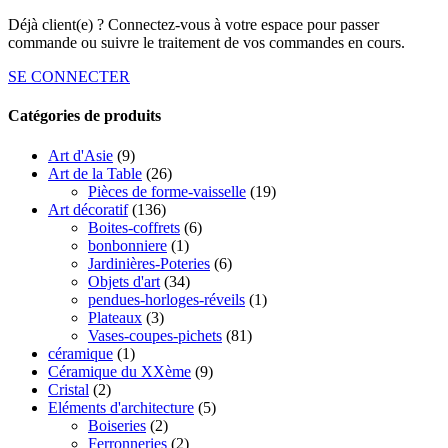
Déjà client(e) ? Connectez-vous à votre espace pour passer
commande ou suivre le traitement de vos commandes en cours.
SE CONNECTER
Catégories de produits
Art d'Asie
(9)
Art de la Table
(26)
Pièces de forme-vaisselle
(19)
Art décoratif
(136)
Boites-coffrets
(6)
bonbonniere
(1)
Jardinières-Poteries
(6)
Objets d'art
(34)
pendues-horloges-réveils
(1)
Plateaux
(3)
Vases-coupes-pichets
(81)
céramique
(1)
Céramique du XXème
(9)
Cristal
(2)
Eléments d'architecture
(5)
Boiseries
(2)
Ferronneries
(2)