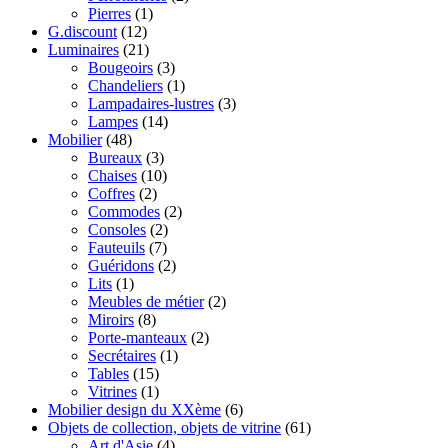
Pierres
(1)
G.discount
(12)
Luminaires
(21)
Bougeoirs
(3)
Chandeliers
(1)
Lampadaires-lustres
(3)
Lampes
(14)
Mobilier
(48)
Bureaux
(3)
Chaises
(10)
Coffres
(2)
Commodes
(2)
Consoles
(2)
Fauteuils
(7)
Guéridons
(2)
Lits
(1)
Meubles de métier
(2)
Miroirs
(8)
Porte-manteaux
(2)
Secrétaires
(1)
Tables
(15)
Vitrines
(1)
Mobilier design du XXème
(6)
Objets de collection, objets de vitrine
(61)
Art d'Asie
(4)