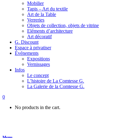
Mobilier
Tapis – Art du textile
Art de la Table
Verreries
Objets de collection, objets de vitrine
Eléments d’architecture
Art décoratif
G. Discount
Espace à privatiser
Événements
Expositions
Vernissages
Infos
Le concept
L’histoire de La Comtesse G.
La Galerie de la Comtesse G.
0
No products in the cart.
Menu