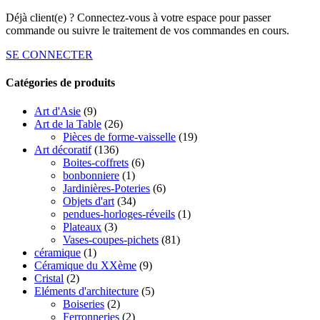
Déjà client(e) ? Connectez-vous à votre espace pour passer
commande ou suivre le traitement de vos commandes en cours.
SE CONNECTER
Catégories de produits
Art d'Asie
(9)
Art de la Table
(26)
Pièces de forme-vaisselle
(19)
Art décoratif
(136)
Boites-coffrets
(6)
bonbonniere
(1)
Jardinières-Poteries
(6)
Objets d'art
(34)
pendues-horloges-réveils
(1)
Plateaux
(3)
Vases-coupes-pichets
(81)
céramique
(1)
Céramique du XXème
(9)
Cristal
(2)
Eléments d'architecture
(5)
Boiseries
(2)
Ferronneries
(2)