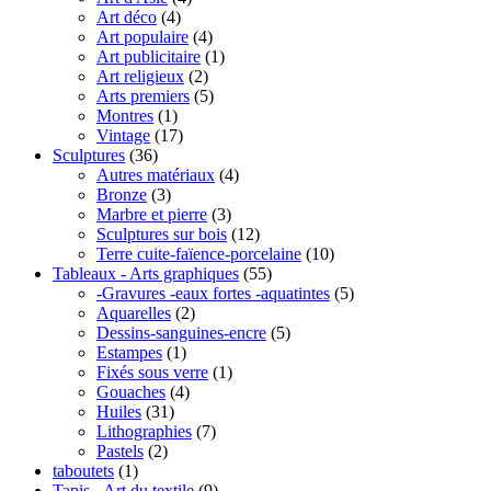
Art déco
(4)
Art populaire
(4)
Art publicitaire
(1)
Art religieux
(2)
Arts premiers
(5)
Montres
(1)
Vintage
(17)
Sculptures
(36)
Autres matériaux
(4)
Bronze
(3)
Marbre et pierre
(3)
Sculptures sur bois
(12)
Terre cuite-faïence-porcelaine
(10)
Tableaux - Arts graphiques
(55)
-Gravures -eaux fortes -aquatintes
(5)
Aquarelles
(2)
Dessins-sanguines-encre
(5)
Estampes
(1)
Fixés sous verre
(1)
Gouaches
(4)
Huiles
(31)
Lithographies
(7)
Pastels
(2)
taboutets
(1)
Tapis - Art du textile
(9)