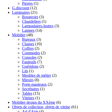
Pierres
(1)
G.discount
(12)
Luminaires
(21)
Bougeoirs
(3)
Chandeliers
(1)
Lampadaires-lustres
(3)
Lampes
(14)
Mobilier
(48)
Bureaux
(3)
Chaises
(10)
Coffres
(2)
Commodes
(2)
Consoles
(2)
Fauteuils
(7)
Guéridons
(2)
Lits
(1)
Meubles de métier
(2)
Miroirs
(8)
Porte-manteaux
(2)
Secrétaires
(1)
Tables
(15)
Vitrines
(1)
Mobilier design du XXème
(6)
Objets de collection, objets de vitrine
(61)
Art d'Asie
(4)