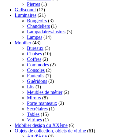
Pierres
(1)
G.discount
(12)
Luminaires
(21)
Bougeoirs
(3)
Chandeliers
(1)
Lampadaires-lustres
(3)
Lampes
(14)
Mobilier
(48)
Bureaux
(3)
Chaises
(10)
Coffres
(2)
Commodes
(2)
Consoles
(2)
Fauteuils
(7)
Guéridons
(2)
Lits
(1)
Meubles de métier
(2)
Miroirs
(8)
Porte-manteaux
(2)
Secrétaires
(1)
Tables
(15)
Vitrines
(1)
Mobilier design du XXème
(6)
Objets de collection, objets de vitrine
(61)
Art d'Asie
(4)