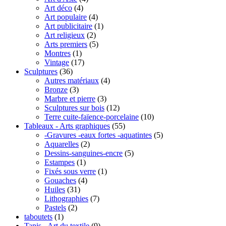
Art déco
(4)
Art populaire
(4)
Art publicitaire
(1)
Art religieux
(2)
Arts premiers
(5)
Montres
(1)
Vintage
(17)
Sculptures
(36)
Autres matériaux
(4)
Bronze
(3)
Marbre et pierre
(3)
Sculptures sur bois
(12)
Terre cuite-faïence-porcelaine
(10)
Tableaux - Arts graphiques
(55)
-Gravures -eaux fortes -aquatintes
(5)
Aquarelles
(2)
Dessins-sanguines-encre
(5)
Estampes
(1)
Fixés sous verre
(1)
Gouaches
(4)
Huiles
(31)
Lithographies
(7)
Pastels
(2)
taboutets
(1)
Tapis - Art du textile
(9)