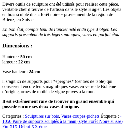
Divers outils de sculpture ont été utilisés pour réaliser cette pièce,
véritable chef-d’œuvre de l’artisan dans le style Hugler. Les objets
en bois sculpté dits « forêt noire » proviennent de la région de
Brienz, en Suisse.
En bon état, compte tenu de l’ancienneté et du type d’objet. Les
supports présentent de très légers manques, vases en parfait état
.
Dimensions :
Hauteur :
50 cm
largeur :
22 cm
Vase hauteur :
24 cm
il s’agit ici de supports pour *epergnes* (centres de table) qui
conservent encore leurs magnifiques vases en verre de Bohême
d’origine, ornés de motifs de vigne gravés à la roue.
Il est extrêmement rare de trouver un grand ensemble qui
possède encore ses deux vases d’origine.
Catégories :
Sculptures sur bois
,
Vases-coupes-pichets
Étiquette :
-
1050 Paire de supports sculptés à la main (style Forêt-Noire suisse)
Fin XIX Début XX ème