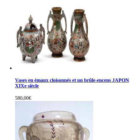
Vases en émaux cloisonnés et un brûle-encens JAPON
XIXe siècle
580,00
€