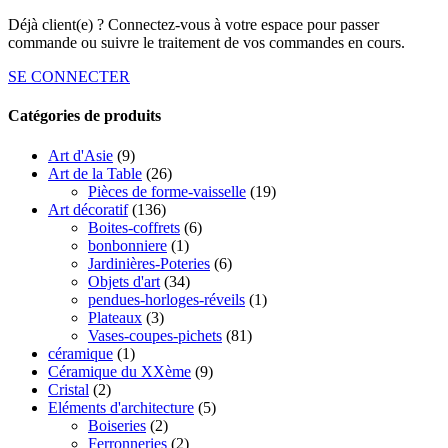
Déjà client(e) ? Connectez-vous à votre espace pour passer
commande ou suivre le traitement de vos commandes en cours.
SE CONNECTER
Catégories de produits
Art d'Asie
(9)
Art de la Table
(26)
Pièces de forme-vaisselle
(19)
Art décoratif
(136)
Boites-coffrets
(6)
bonbonniere
(1)
Jardinières-Poteries
(6)
Objets d'art
(34)
pendues-horloges-réveils
(1)
Plateaux
(3)
Vases-coupes-pichets
(81)
céramique
(1)
Céramique du XXème
(9)
Cristal
(2)
Eléments d'architecture
(5)
Boiseries
(2)
Ferronneries
(2)