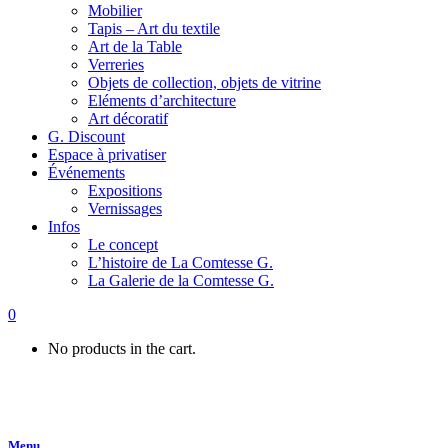
Mobilier
Tapis – Art du textile
Art de la Table
Verreries
Objets de collection, objets de vitrine
Eléments d’architecture
Art décoratif
G. Discount
Espace à privatiser
Événements
Expositions
Vernissages
Infos
Le concept
L’histoire de La Comtesse G.
La Galerie de la Comtesse G.
0
No products in the cart.
Menu