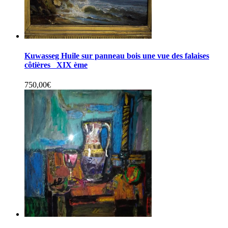
Kuwasseg Huile sur panneau bois une vue des falaises
côtières XIX ème
750,00
€