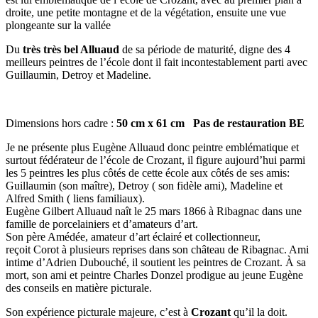
droite, une petite montagne et de la végétation, ensuite une vue
plongeante sur la vallée
Du
très très bel Alluaud
de sa période de maturité, digne des 4
meilleurs peintres de l’école dont il fait incontestablement parti avec
Guillaumin, Detroy et Madeline.
Dimensions hors cadre :
50 cm x 61 cm Pas de restauration BE
Je ne présente plus Eugène Alluaud donc peintre emblématique et
surtout fédérateur de l’école de Crozant, il figure aujourd’hui parmi
les 5 peintres les plus côtés de cette école aux côtés de ses amis:
Guillaumin (son maître), Detroy ( son fidèle ami), Madeline et
Alfred Smith ( liens familiaux).
Eugène Gilbert Alluaud naît le 25 mars 1866 à Ribagnac dans une
famille de porcelainiers et d’amateurs d’art.
Son père Amédée, amateur d’art éclairé et collectionneur,
reçoit Corot à plusieurs reprises dans son château de Ribagnac. Ami
intime d’Adrien Dubouché, il soutient les peintres de Crozant. À sa
mort, son ami et peintre Charles Donzel prodigue au jeune Eugène
des conseils en matière picturale.
Son expérience picturale majeure, c’est à
Crozant
qu’il la doit.