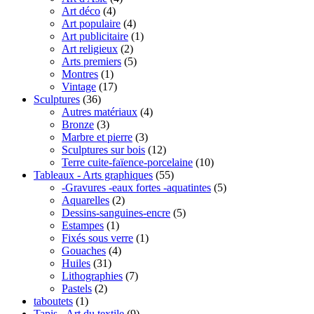
Art déco
(4)
Art populaire
(4)
Art publicitaire
(1)
Art religieux
(2)
Arts premiers
(5)
Montres
(1)
Vintage
(17)
Sculptures
(36)
Autres matériaux
(4)
Bronze
(3)
Marbre et pierre
(3)
Sculptures sur bois
(12)
Terre cuite-faïence-porcelaine
(10)
Tableaux - Arts graphiques
(55)
-Gravures -eaux fortes -aquatintes
(5)
Aquarelles
(2)
Dessins-sanguines-encre
(5)
Estampes
(1)
Fixés sous verre
(1)
Gouaches
(4)
Huiles
(31)
Lithographies
(7)
Pastels
(2)
taboutets
(1)
Tapis - Art du textile
(9)