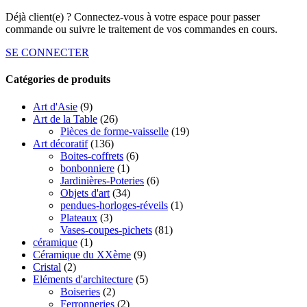
Déjà client(e) ? Connectez-vous à votre espace pour passer
commande ou suivre le traitement de vos commandes en cours.
SE CONNECTER
Catégories de produits
Art d'Asie
(9)
Art de la Table
(26)
Pièces de forme-vaisselle
(19)
Art décoratif
(136)
Boites-coffrets
(6)
bonbonniere
(1)
Jardinières-Poteries
(6)
Objets d'art
(34)
pendues-horloges-réveils
(1)
Plateaux
(3)
Vases-coupes-pichets
(81)
céramique
(1)
Céramique du XXème
(9)
Cristal
(2)
Eléments d'architecture
(5)
Boiseries
(2)
Ferronneries
(2)