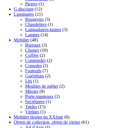
Pierres
(1)
G.discount
(12)
Luminaires
(21)
Bougeoirs
(3)
Chandeliers
(1)
Lampadaires-lustres
(3)
Lampes
(14)
Mobilier
(48)
Bureaux
(3)
Chaises
(10)
Coffres
(2)
Commodes
(2)
Consoles
(2)
Fauteuils
(7)
Guéridons
(2)
Lits
(1)
Meubles de métier
(2)
Miroirs
(8)
Porte-manteaux
(2)
Secrétaires
(1)
Tables
(15)
Vitrines
(1)
Mobilier design du XXème
(6)
Objets de collection, objets de vitrine
(61)
Art d'Asie
(4)