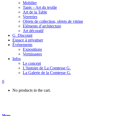
Mobilier
Tapis – Art du textile
Art de la Table
Verreries
Objets de collection, objets de vitrine
Eléments d’architecture
Art décoratif
G. Discount
Espace à privatiser
Événements
Expositions
Vernissages
Infos
Le concept
L’histoire de La Comtesse G.
La Galerie de la Comtesse G.
0
No products in the cart.
Menu