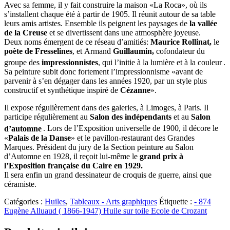
Avec sa femme, il y fait construire la maison «La Roca», où ils
s’installent chaque été à partir de 1905. Il réunit autour de sa table
leurs amis artistes. Ensemble ils peignent les paysages de
la vallée
de la Creuse
et se divertissent dans une atmosphère joyeuse.
Deux noms émergent de ce réseau d’amitiés:
Maurice Rollinat,
le
poète de Fresselines
, et Armand
Guillaumin,
cofondateur du
groupe des
impressionnistes
, qui l’initie à la lumière et à la couleur
.
Sa peinture subit donc fortement l’impressionnisme «avant de
parvenir à s’en dégager dans les années 1920, par un style plus
constructif et synthétique inspiré de
Cézanne
».
Il expose régulièrement dans des galeries, à Limoges, à Paris. Il
participe régulièrement au
Salon des indépendants
et au
Salon
d’automne
. Lors de l’Exposition universelle de 1900, il décore le
«
Palais de la Danse
» et le pavillon-restaurant des Grandes
Marques. Président du jury de la Section peinture au Salon
d’Automne en 1928, il reçoit lui-même le
grand prix à
l’Exposition française du Caire en 1929.
Il sera enfin un grand dessinateur de croquis de guerre, ainsi que
céramiste.
Catégories :
Huiles
,
Tableaux - Arts graphiques
Étiquette :
- 874
Eugène Alluaud ( 1866-1947) Huile sur toile Ecole de Crozant