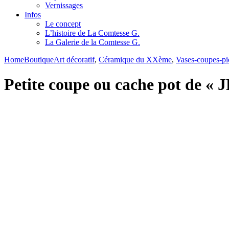
Vernissages
Infos
Le concept
L’histoire de La Comtesse G.
La Galerie de la Comtesse G.
Home
Boutique
Art décoratif
,
Céramique du XXème
,
Vases-coupes-pi
Petite coupe ou cache pot de «