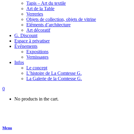
Tapis – Art du textile
Art de la Table
Verreries
Objets de collection, objets de vitrine
Eléments d’architecture
Art décoratif
G. Discount
Espace à privatiser
Événements
Expositions
Vernissages
Infos
Le concept
L’histoire de La Comtesse G.
La Galerie de la Comtesse G.
0
No products in the cart.
Menu