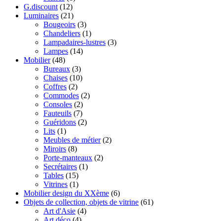
G.discount
(12)
Luminaires
(21)
Bougeoirs
(3)
Chandeliers
(1)
Lampadaires-lustres
(3)
Lampes
(14)
Mobilier
(48)
Bureaux
(3)
Chaises
(10)
Coffres
(2)
Commodes
(2)
Consoles
(2)
Fauteuils
(7)
Guéridons
(2)
Lits
(1)
Meubles de métier
(2)
Miroirs
(8)
Porte-manteaux
(2)
Secrétaires
(1)
Tables
(15)
Vitrines
(1)
Mobilier design du XXème
(6)
Objets de collection, objets de vitrine
(61)
Art d'Asie
(4)
Art déco
(4)