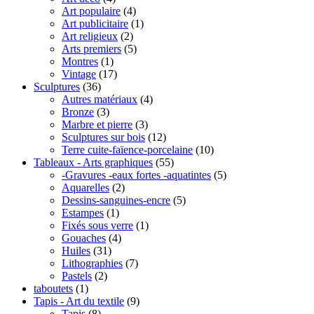
Art populaire
(4)
Art publicitaire
(1)
Art religieux
(2)
Arts premiers
(5)
Montres
(1)
Vintage
(17)
Sculptures
(36)
Autres matériaux
(4)
Bronze
(3)
Marbre et pierre
(3)
Sculptures sur bois
(12)
Terre cuite-faïence-porcelaine
(10)
Tableaux - Arts graphiques
(55)
-Gravures -eaux fortes -aquatintes
(5)
Aquarelles
(2)
Dessins-sanguines-encre
(5)
Estampes
(1)
Fixés sous verre
(1)
Gouaches
(4)
Huiles
(31)
Lithographies
(7)
Pastels
(2)
taboutets
(1)
Tapis - Art du textile
(9)
Tapis
(8)