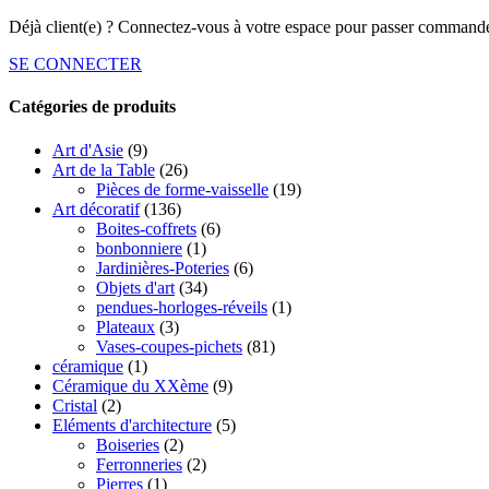
Déjà client(e) ? Connectez-vous à votre espace pour passer commande
SE CONNECTER
Catégories de produits
Art d'Asie
(9)
Art de la Table
(26)
Pièces de forme-vaisselle
(19)
Art décoratif
(136)
Boites-coffrets
(6)
bonbonniere
(1)
Jardinières-Poteries
(6)
Objets d'art
(34)
pendues-horloges-réveils
(1)
Plateaux
(3)
Vases-coupes-pichets
(81)
céramique
(1)
Céramique du XXème
(9)
Cristal
(2)
Eléments d'architecture
(5)
Boiseries
(2)
Ferronneries
(2)
Pierres
(1)