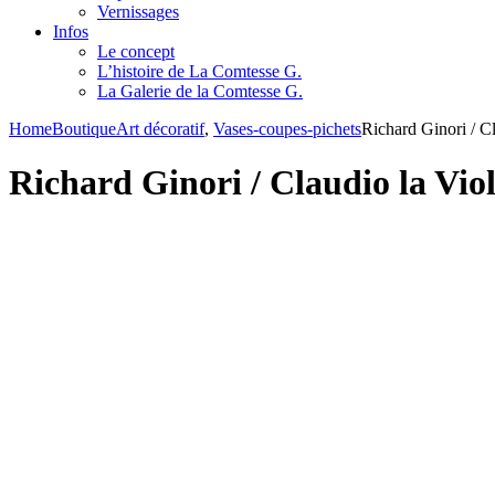
Vernissages
Infos
Le concept
L’histoire de La Comtesse G.
La Galerie de la Comtesse G.
Home
Boutique
Art décoratif
,
Vases-coupes-pichets
Richard Ginori / C
Richard Ginori / Claudio la Vio