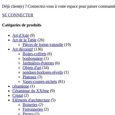
Déjà client(e) ? Connectez-vous à votre espace pour passer commande
SE CONNECTER
Catégories de produits
Art d'Asie
(9)
Art de la Table
(26)
Pièces de forme-vaisselle
(19)
Art décoratif
(136)
Boites-coffrets
(6)
bonbonniere
(1)
Jardinières-Poteries
(6)
Objets d'art
(34)
pendues-horloges-réveils
(1)
Plateaux
(3)
Vases-coupes-pichets
(81)
céramique
(1)
Céramique du XXème
(9)
Cristal
(2)
Eléments d'architecture
(5)
Boiseries
(2)
Ferronneries
(2)
Pierres
(1)