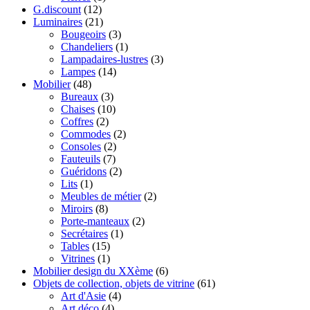
G.discount
(12)
Luminaires
(21)
Bougeoirs
(3)
Chandeliers
(1)
Lampadaires-lustres
(3)
Lampes
(14)
Mobilier
(48)
Bureaux
(3)
Chaises
(10)
Coffres
(2)
Commodes
(2)
Consoles
(2)
Fauteuils
(7)
Guéridons
(2)
Lits
(1)
Meubles de métier
(2)
Miroirs
(8)
Porte-manteaux
(2)
Secrétaires
(1)
Tables
(15)
Vitrines
(1)
Mobilier design du XXème
(6)
Objets de collection, objets de vitrine
(61)
Art d'Asie
(4)
Art déco
(4)