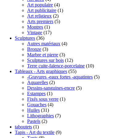
Art populaire
(4)
Art publicitaire
(1)
Art religieux
(2)
Arts premiers
(5)
Montres
(1)
Vintage
(17)
Sculptures
(36)
Autres matériaux
(4)
Bronze
(3)
Marbre et pierre
(3)
Sculptures sur bois
(12)
Terre cuite-faïence-porcelaine
(10)
Tableaux - Arts graphiques
(55)
-Gravures -eaux fortes -aquatintes
(5)
Aquarelles
(2)
Dessins-sanguines-encre
(5)
Estampes
(1)
Fixés sous verre
(1)
Gouaches
(4)
Huiles
(31)
Lithographies
(7)
Pastels
(2)
taboutets
(1)
Tapis - Art du textile
(9)
Tapis
(8)