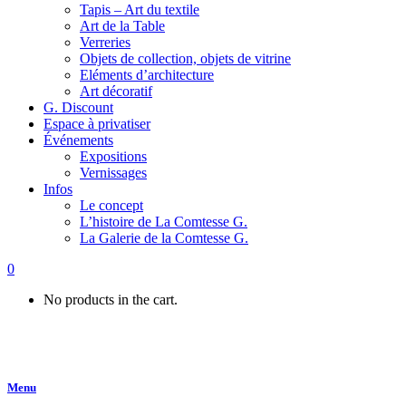
Tapis – Art du textile
Art de la Table
Verreries
Objets de collection, objets de vitrine
Eléments d’architecture
Art décoratif
G. Discount
Espace à privatiser
Événements
Expositions
Vernissages
Infos
Le concept
L’histoire de La Comtesse G.
La Galerie de la Comtesse G.
0
No products in the cart.
Menu