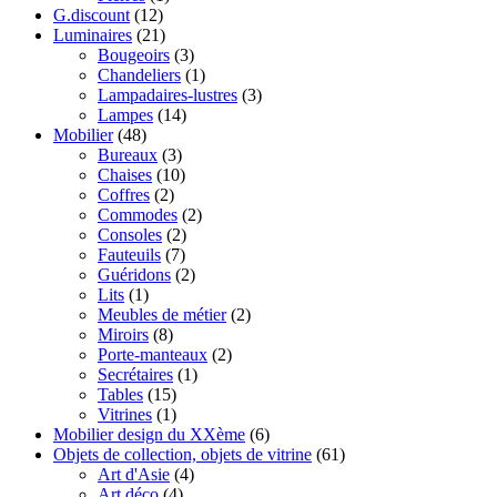
G.discount
(12)
Luminaires
(21)
Bougeoirs
(3)
Chandeliers
(1)
Lampadaires-lustres
(3)
Lampes
(14)
Mobilier
(48)
Bureaux
(3)
Chaises
(10)
Coffres
(2)
Commodes
(2)
Consoles
(2)
Fauteuils
(7)
Guéridons
(2)
Lits
(1)
Meubles de métier
(2)
Miroirs
(8)
Porte-manteaux
(2)
Secrétaires
(1)
Tables
(15)
Vitrines
(1)
Mobilier design du XXème
(6)
Objets de collection, objets de vitrine
(61)
Art d'Asie
(4)
Art déco
(4)