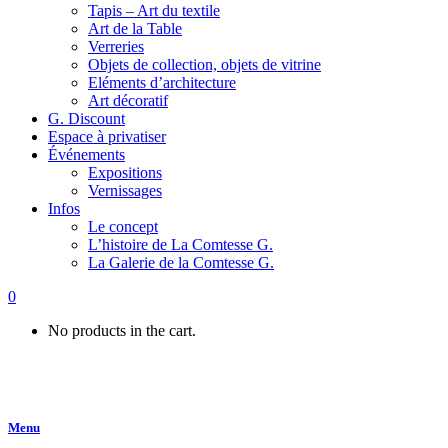
Tapis – Art du textile
Art de la Table
Verreries
Objets de collection, objets de vitrine
Eléments d’architecture
Art décoratif
G. Discount
Espace à privatiser
Événements
Expositions
Vernissages
Infos
Le concept
L’histoire de La Comtesse G.
La Galerie de la Comtesse G.
0
No products in the cart.
Menu