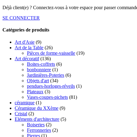
Déjà client(e) ? Connectez-vous à votre espace pour passer commande
SE CONNECTER
Catégories de produits
Art d'Asie
(9)
Art de la Table
(26)
Pièces de forme-vaisselle
(19)
Art décoratif
(136)
Boites-coffrets
(6)
bonbonniere
(1)
Jardinières-Poteries
(6)
Objets d'art
(34)
pendues-horloges-réveils
(1)
Plateaux
(3)
Vases-coupes-pichets
(81)
céramique
(1)
Céramique du XXème
(9)
Cristal
(2)
Eléments d'architecture
(5)
Boiseries
(2)
Ferronneries
(2)
Pierres
(1)