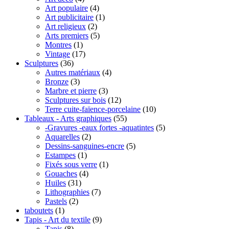
Art populaire
(4)
Art publicitaire
(1)
Art religieux
(2)
Arts premiers
(5)
Montres
(1)
Vintage
(17)
Sculptures
(36)
Autres matériaux
(4)
Bronze
(3)
Marbre et pierre
(3)
Sculptures sur bois
(12)
Terre cuite-faïence-porcelaine
(10)
Tableaux - Arts graphiques
(55)
-Gravures -eaux fortes -aquatintes
(5)
Aquarelles
(2)
Dessins-sanguines-encre
(5)
Estampes
(1)
Fixés sous verre
(1)
Gouaches
(4)
Huiles
(31)
Lithographies
(7)
Pastels
(2)
taboutets
(1)
Tapis - Art du textile
(9)
Tapis
(8)