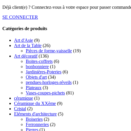
Déjà client(e) ? Connectez-vous à votre espace pour passer commande
SE CONNECTER
Catégories de produits
Art d'Asie
(9)
Art de la Table
(26)
Pièces de forme-vaisselle
(19)
Art décoratif
(136)
Boites-coffrets
(6)
bonbonniere
(1)
Jardinières-Poteries
(6)
Objets d'art
(34)
pendues-horloges-réveils
(1)
Plateaux
(3)
Vases-coupes-pichets
(81)
céramique
(1)
Céramique du XXème
(9)
Cristal
(2)
Eléments d'architecture
(5)
Boiseries
(2)
Ferronneries
(2)
Pierres
(1)