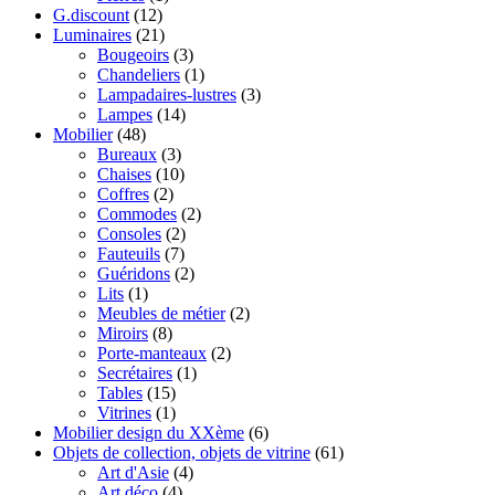
G.discount
(12)
Luminaires
(21)
Bougeoirs
(3)
Chandeliers
(1)
Lampadaires-lustres
(3)
Lampes
(14)
Mobilier
(48)
Bureaux
(3)
Chaises
(10)
Coffres
(2)
Commodes
(2)
Consoles
(2)
Fauteuils
(7)
Guéridons
(2)
Lits
(1)
Meubles de métier
(2)
Miroirs
(8)
Porte-manteaux
(2)
Secrétaires
(1)
Tables
(15)
Vitrines
(1)
Mobilier design du XXème
(6)
Objets de collection, objets de vitrine
(61)
Art d'Asie
(4)
Art déco
(4)