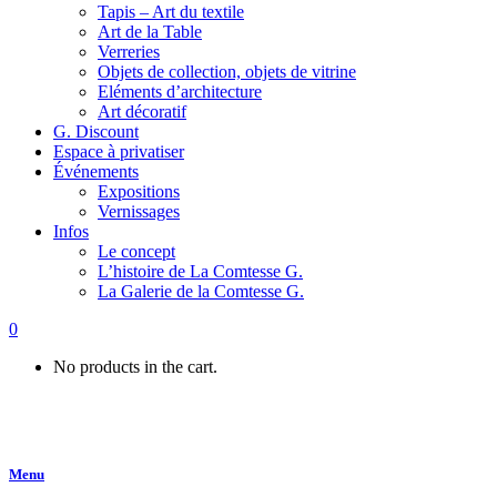
Tapis – Art du textile
Art de la Table
Verreries
Objets de collection, objets de vitrine
Eléments d’architecture
Art décoratif
G. Discount
Espace à privatiser
Événements
Expositions
Vernissages
Infos
Le concept
L’histoire de La Comtesse G.
La Galerie de la Comtesse G.
0
No products in the cart.
Menu