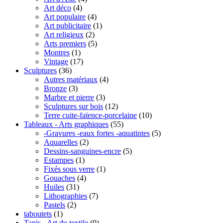
Art déco
(4)
Art populaire
(4)
Art publicitaire
(1)
Art religieux
(2)
Arts premiers
(5)
Montres
(1)
Vintage
(17)
Sculptures
(36)
Autres matériaux
(4)
Bronze
(3)
Marbre et pierre
(3)
Sculptures sur bois
(12)
Terre cuite-faïence-porcelaine
(10)
Tableaux - Arts graphiques
(55)
-Gravures -eaux fortes -aquatintes
(5)
Aquarelles
(2)
Dessins-sanguines-encre
(5)
Estampes
(1)
Fixés sous verre
(1)
Gouaches
(4)
Huiles
(31)
Lithographies
(7)
Pastels
(2)
taboutets
(1)
Tapis - Art du textile
(9)