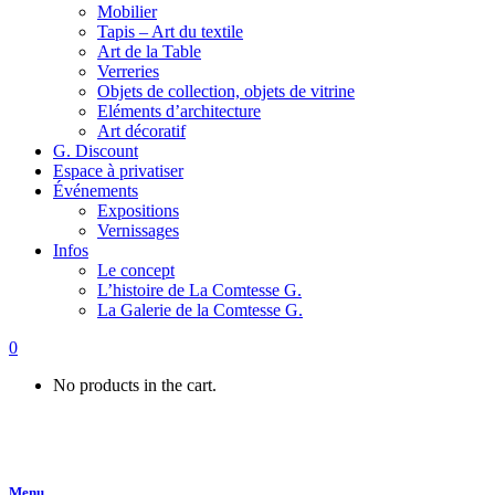
Mobilier
Tapis – Art du textile
Art de la Table
Verreries
Objets de collection, objets de vitrine
Eléments d’architecture
Art décoratif
G. Discount
Espace à privatiser
Événements
Expositions
Vernissages
Infos
Le concept
L’histoire de La Comtesse G.
La Galerie de la Comtesse G.
0
No products in the cart.
Menu