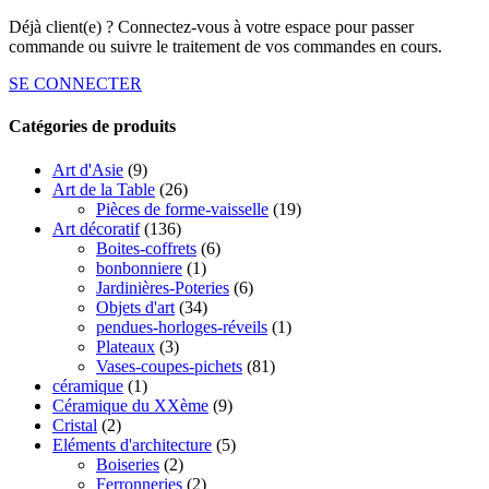
Déjà client(e) ? Connectez-vous à votre espace pour passer
commande ou suivre le traitement de vos commandes en cours.
SE CONNECTER
Catégories de produits
Art d'Asie
(9)
Art de la Table
(26)
Pièces de forme-vaisselle
(19)
Art décoratif
(136)
Boites-coffrets
(6)
bonbonniere
(1)
Jardinières-Poteries
(6)
Objets d'art
(34)
pendues-horloges-réveils
(1)
Plateaux
(3)
Vases-coupes-pichets
(81)
céramique
(1)
Céramique du XXème
(9)
Cristal
(2)
Eléments d'architecture
(5)
Boiseries
(2)
Ferronneries
(2)