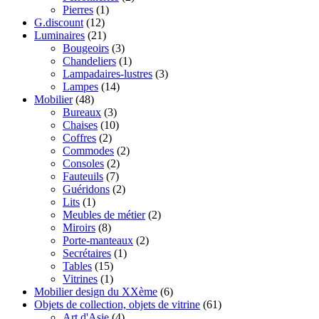
Pierres
(1)
G.discount
(12)
Luminaires
(21)
Bougeoirs
(3)
Chandeliers
(1)
Lampadaires-lustres
(3)
Lampes
(14)
Mobilier
(48)
Bureaux
(3)
Chaises
(10)
Coffres
(2)
Commodes
(2)
Consoles
(2)
Fauteuils
(7)
Guéridons
(2)
Lits
(1)
Meubles de métier
(2)
Miroirs
(8)
Porte-manteaux
(2)
Secrétaires
(1)
Tables
(15)
Vitrines
(1)
Mobilier design du XXème
(6)
Objets de collection, objets de vitrine
(61)
Art d'Asie
(4)