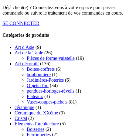
Déjà client(e) ? Connectez-vous à votre espace pour passer
commande ou suivre le traitement de vos commandes en cours.
SE CONNECTER
Catégories de produits
Art d'Asie
(9)
Art de la Table
(26)
Pièces de forme-vaisselle
(19)
Art décoratif
(136)
Boites-coffrets
(6)
bonbonniere
(1)
Jardinières-Poteries
(6)
Objets d'art
(34)
pendues-horloges-réveils
(1)
Plateaux
(3)
Vases-coupes-pichets
(81)
céramique
(1)
Céramique du XXème
(9)
Cristal
(2)
Eléments d'architecture
(5)
Boiseries
(2)
Ferronneries
(2)