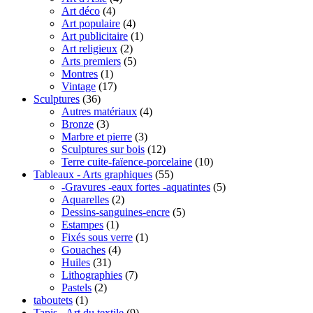
Art déco
(4)
Art populaire
(4)
Art publicitaire
(1)
Art religieux
(2)
Arts premiers
(5)
Montres
(1)
Vintage
(17)
Sculptures
(36)
Autres matériaux
(4)
Bronze
(3)
Marbre et pierre
(3)
Sculptures sur bois
(12)
Terre cuite-faïence-porcelaine
(10)
Tableaux - Arts graphiques
(55)
-Gravures -eaux fortes -aquatintes
(5)
Aquarelles
(2)
Dessins-sanguines-encre
(5)
Estampes
(1)
Fixés sous verre
(1)
Gouaches
(4)
Huiles
(31)
Lithographies
(7)
Pastels
(2)
taboutets
(1)
Tapis - Art du textile
(9)