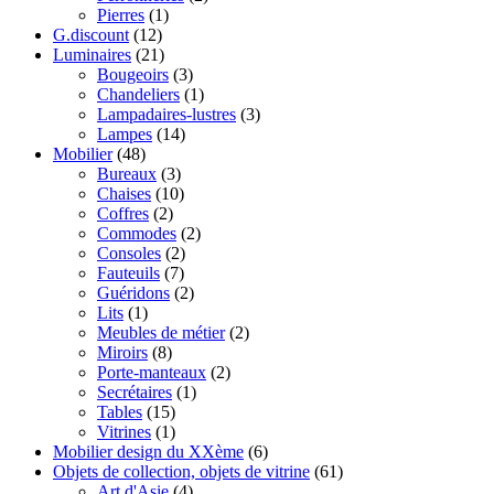
Pierres
(1)
G.discount
(12)
Luminaires
(21)
Bougeoirs
(3)
Chandeliers
(1)
Lampadaires-lustres
(3)
Lampes
(14)
Mobilier
(48)
Bureaux
(3)
Chaises
(10)
Coffres
(2)
Commodes
(2)
Consoles
(2)
Fauteuils
(7)
Guéridons
(2)
Lits
(1)
Meubles de métier
(2)
Miroirs
(8)
Porte-manteaux
(2)
Secrétaires
(1)
Tables
(15)
Vitrines
(1)
Mobilier design du XXème
(6)
Objets de collection, objets de vitrine
(61)
Art d'Asie
(4)