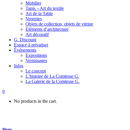
Mobilier
Tapis – Art du textile
Art de la Table
Verreries
Objets de collection, objets de vitrine
Eléments d’architecture
Art décoratif
G. Discount
Espace à privatiser
Événements
Expositions
Vernissages
Infos
Le concept
L’histoire de La Comtesse G.
La Galerie de la Comtesse G.
0
No products in the cart.
Menu