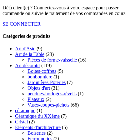
Déjà client(e) ? Connectez-vous à votre espace pour passer
commande ou suivre le traitement de vos commandes en cours.
SE CONNECTER
Catégories de produits
Art d'Asie
(9)
Art de la Table
(23)
Pièces de forme-vaisselle
(16)
Art décoratif
(119)
Boites-coffrets
(5)
bonbonniere
(1)
Jardinières-Poteries
(7)
Objets d'art
(31)
pendues-horloges-réveils
(1)
Plateaux
(2)
Vases-coupes-pichets
(66)
céramique
(1)
Céramique du XXème
(7)
Cristal
(2)
Eléments d'architecture
(5)
Boiseries
(2)
Ferronneries
(2)