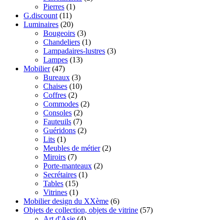
Pierres
(1)
G.discount
(11)
Luminaires
(20)
Bougeoirs
(3)
Chandeliers
(1)
Lampadaires-lustres
(3)
Lampes
(13)
Mobilier
(47)
Bureaux
(3)
Chaises
(10)
Coffres
(2)
Commodes
(2)
Consoles
(2)
Fauteuils
(7)
Guéridons
(2)
Lits
(1)
Meubles de métier
(2)
Miroirs
(7)
Porte-manteaux
(2)
Secrétaires
(1)
Tables
(15)
Vitrines
(1)
Mobilier design du XXème
(6)
Objets de collection, objets de vitrine
(57)
Art d'Asie
(4)