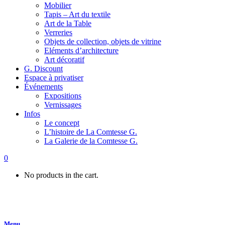
Mobilier
Tapis – Art du textile
Art de la Table
Verreries
Objets de collection, objets de vitrine
Eléments d’architecture
Art décoratif
G. Discount
Espace à privatiser
Événements
Expositions
Vernissages
Infos
Le concept
L’histoire de La Comtesse G.
La Galerie de la Comtesse G.
0
No products in the cart.
Menu