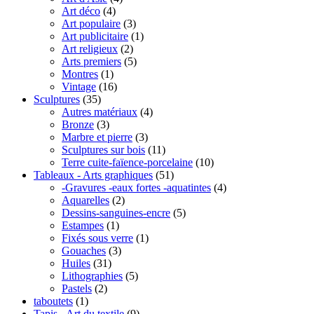
Art déco
(4)
Art populaire
(3)
Art publicitaire
(1)
Art religieux
(2)
Arts premiers
(5)
Montres
(1)
Vintage
(16)
Sculptures
(35)
Autres matériaux
(4)
Bronze
(3)
Marbre et pierre
(3)
Sculptures sur bois
(11)
Terre cuite-faïence-porcelaine
(10)
Tableaux - Arts graphiques
(51)
-Gravures -eaux fortes -aquatintes
(4)
Aquarelles
(2)
Dessins-sanguines-encre
(5)
Estampes
(1)
Fixés sous verre
(1)
Gouaches
(3)
Huiles
(31)
Lithographies
(5)
Pastels
(2)
taboutets
(1)
Tapis - Art du textile
(9)