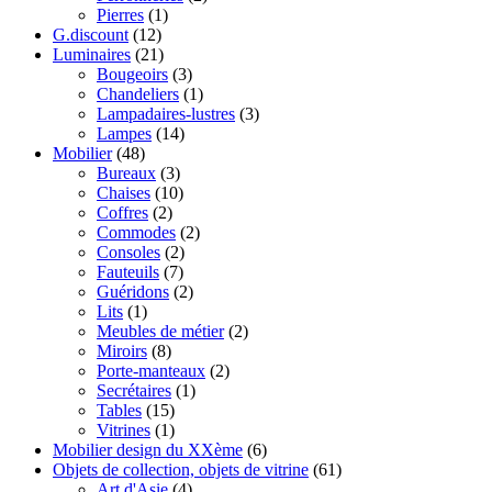
Pierres
(1)
G.discount
(12)
Luminaires
(21)
Bougeoirs
(3)
Chandeliers
(1)
Lampadaires-lustres
(3)
Lampes
(14)
Mobilier
(48)
Bureaux
(3)
Chaises
(10)
Coffres
(2)
Commodes
(2)
Consoles
(2)
Fauteuils
(7)
Guéridons
(2)
Lits
(1)
Meubles de métier
(2)
Miroirs
(8)
Porte-manteaux
(2)
Secrétaires
(1)
Tables
(15)
Vitrines
(1)
Mobilier design du XXème
(6)
Objets de collection, objets de vitrine
(61)
Art d'Asie
(4)