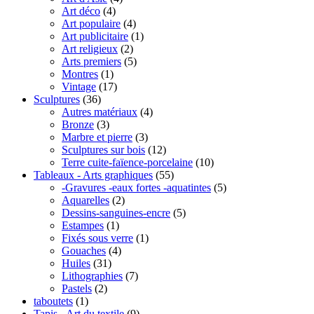
Art déco
(4)
Art populaire
(4)
Art publicitaire
(1)
Art religieux
(2)
Arts premiers
(5)
Montres
(1)
Vintage
(17)
Sculptures
(36)
Autres matériaux
(4)
Bronze
(3)
Marbre et pierre
(3)
Sculptures sur bois
(12)
Terre cuite-faïence-porcelaine
(10)
Tableaux - Arts graphiques
(55)
-Gravures -eaux fortes -aquatintes
(5)
Aquarelles
(2)
Dessins-sanguines-encre
(5)
Estampes
(1)
Fixés sous verre
(1)
Gouaches
(4)
Huiles
(31)
Lithographies
(7)
Pastels
(2)
taboutets
(1)
Tapis - Art du textile
(9)