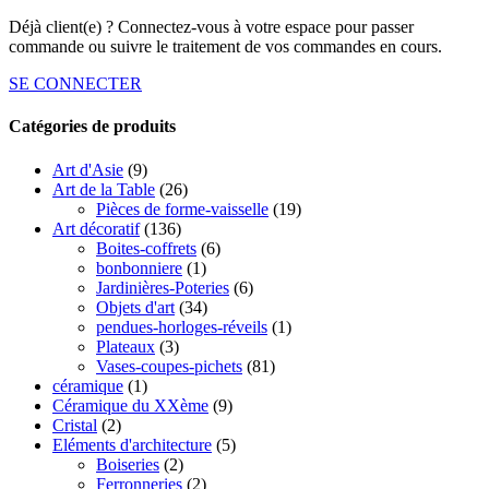
Déjà client(e) ? Connectez-vous à votre espace pour passer
commande ou suivre le traitement de vos commandes en cours.
SE CONNECTER
Catégories de produits
Art d'Asie
(9)
Art de la Table
(26)
Pièces de forme-vaisselle
(19)
Art décoratif
(136)
Boites-coffrets
(6)
bonbonniere
(1)
Jardinières-Poteries
(6)
Objets d'art
(34)
pendues-horloges-réveils
(1)
Plateaux
(3)
Vases-coupes-pichets
(81)
céramique
(1)
Céramique du XXème
(9)
Cristal
(2)
Eléments d'architecture
(5)
Boiseries
(2)
Ferronneries
(2)