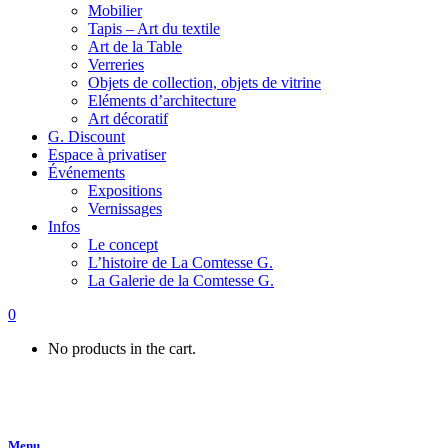
Mobilier
Tapis – Art du textile
Art de la Table
Verreries
Objets de collection, objets de vitrine
Eléments d’architecture
Art décoratif
G. Discount
Espace à privatiser
Événements
Expositions
Vernissages
Infos
Le concept
L’histoire de La Comtesse G.
La Galerie de la Comtesse G.
0
No products in the cart.
Menu