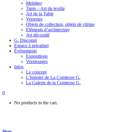
Mobilier
Tapis – Art du textile
Art de la Table
Verreries
Objets de collection, objets de vitrine
Eléments d’architecture
Art décoratif
G. Discount
Espace à privatiser
Événements
Expositions
Vernissages
Infos
Le concept
L’histoire de La Comtesse G.
La Galerie de la Comtesse G.
0
No products in the cart.
Menu