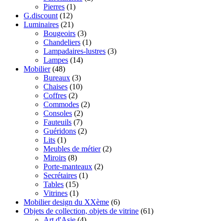
Pierres
(1)
G.discount
(12)
Luminaires
(21)
Bougeoirs
(3)
Chandeliers
(1)
Lampadaires-lustres
(3)
Lampes
(14)
Mobilier
(48)
Bureaux
(3)
Chaises
(10)
Coffres
(2)
Commodes
(2)
Consoles
(2)
Fauteuils
(7)
Guéridons
(2)
Lits
(1)
Meubles de métier
(2)
Miroirs
(8)
Porte-manteaux
(2)
Secrétaires
(1)
Tables
(15)
Vitrines
(1)
Mobilier design du XXème
(6)
Objets de collection, objets de vitrine
(61)
Art d'Asie
(4)