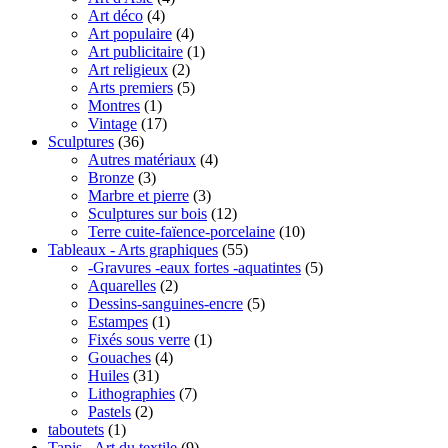
Art déco
(4)
Art populaire
(4)
Art publicitaire
(1)
Art religieux
(2)
Arts premiers
(5)
Montres
(1)
Vintage
(17)
Sculptures
(36)
Autres matériaux
(4)
Bronze
(3)
Marbre et pierre
(3)
Sculptures sur bois
(12)
Terre cuite-faïence-porcelaine
(10)
Tableaux - Arts graphiques
(55)
-Gravures -eaux fortes -aquatintes
(5)
Aquarelles
(2)
Dessins-sanguines-encre
(5)
Estampes
(1)
Fixés sous verre
(1)
Gouaches
(4)
Huiles
(31)
Lithographies
(7)
Pastels
(2)
taboutets
(1)
Tapis - Art du textile
(9)