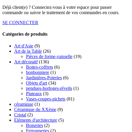
Déjà client(e) ? Connectez-vous à votre espace pour passer
commande ou suivre le traitement de vos commandes en cours.
SE CONNECTER
Catégories de produits
Art d'Asie
(9)
Art de la Table
(26)
Pièces de forme-vaisselle
(19)
Art décoratif
(136)
Boites-coffrets
(6)
bonbonniere
(1)
Jardinières-Poteries
(6)
Objets d'art
(34)
pendues-horloges-réveils
(1)
Plateaux
(3)
Vases-coupes-pichets
(81)
céramique
(1)
Céramique du XXème
(9)
Cristal
(2)
Eléments d'architecture
(5)
Boiseries
(2)
Ferronneries
(2)