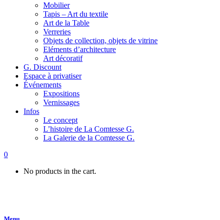
Mobilier
Tapis – Art du textile
Art de la Table
Verreries
Objets de collection, objets de vitrine
Eléments d’architecture
Art décoratif
G. Discount
Espace à privatiser
Événements
Expositions
Vernissages
Infos
Le concept
L’histoire de La Comtesse G.
La Galerie de la Comtesse G.
0
No products in the cart.
Menu