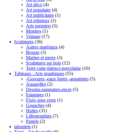
Art déco
(4)
Art populaire
(4)
Art publicitaire
(1)
Art religieux
(2)
Arts premiers
(5)
Montres
(1)
Vintage
(17)
Sculptures
(36)
Autres matériaux
(4)
Bronze
(3)
Marbre et pierre
(3)
Sculptures sur bois
(12)
Terre cuite-faïence-porcelaine
(10)
Tableaux - Arts graphiques
(55)
-Gravures -eaux fortes -aquatintes
(5)
Aquarelles
(2)
Dessins-sanguines-encre
(5)
Estampes
(1)
Fixés sous verre
(1)
Gouaches
(4)
Huiles
(31)
Lithographies
(7)
Pastels
(2)
taboutets
(1)
Tapis - Art du textile
(9)