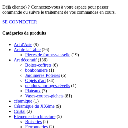
Déjà client(e) ? Connectez-vous à votre espace pour passer
commande ou suivre le traitement de vos commandes en cours.
SE CONNECTER
Catégories de produits
Art d'Asie
(9)
Art de la Table
(26)
Pièces de forme-vaisselle
(19)
Art décoratif
(136)
Boites-coffrets
(6)
bonbonniere
(1)
Jardinières-Poteries
(6)
Objets d'art
(34)
pendues-horloges-réveils
(1)
Plateaux
(3)
Vases-coupes-pichets
(81)
céramique
(1)
Céramique du XXème
(9)
Cristal
(2)
Eléments d'architecture
(5)
Boiseries
(2)
Ferronneries
(2)