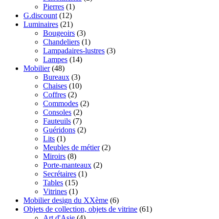
Pierres
(1)
G.discount
(12)
Luminaires
(21)
Bougeoirs
(3)
Chandeliers
(1)
Lampadaires-lustres
(3)
Lampes
(14)
Mobilier
(48)
Bureaux
(3)
Chaises
(10)
Coffres
(2)
Commodes
(2)
Consoles
(2)
Fauteuils
(7)
Guéridons
(2)
Lits
(1)
Meubles de métier
(2)
Miroirs
(8)
Porte-manteaux
(2)
Secrétaires
(1)
Tables
(15)
Vitrines
(1)
Mobilier design du XXème
(6)
Objets de collection, objets de vitrine
(61)
Art d'Asie
(4)